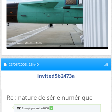
23/08/2006,
15h40
#5
invited5b2473a
Re : nature de série numérique
Envoyé par
sothe2000