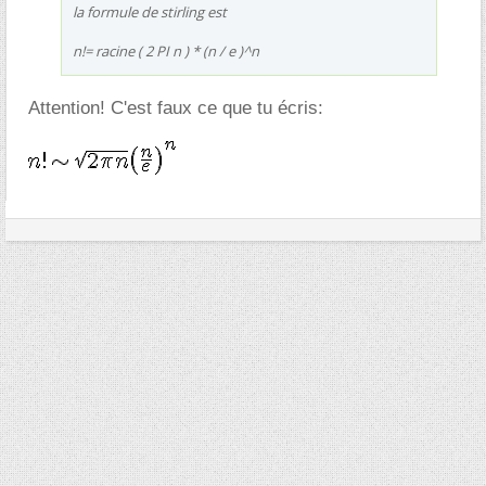
la formule de stirling est
n!= racine ( 2 PI n ) * (n / e )^n
Attention! C'est faux ce que tu écris: