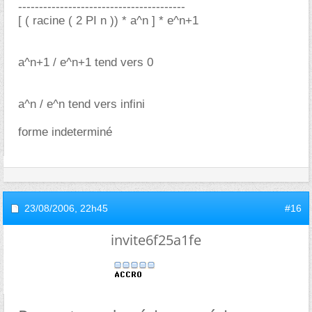
----------------------------------------
[ ( racine ( 2 PI n )) * a^n ] * e^n+1
a^n+1 / e^n+1 tend vers 0
a^n / e^n tend vers infini
forme indeterminé
23/08/2006,
22h45
#16
invite6f25a1fe