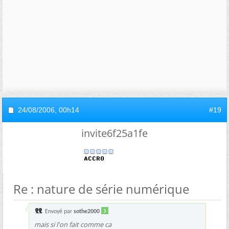
24/08/2006,
00h14
#19
invite6f25a1fe
Re : nature de série numérique
Envoyé par
sothe2000
mais si l'on fait comme ca