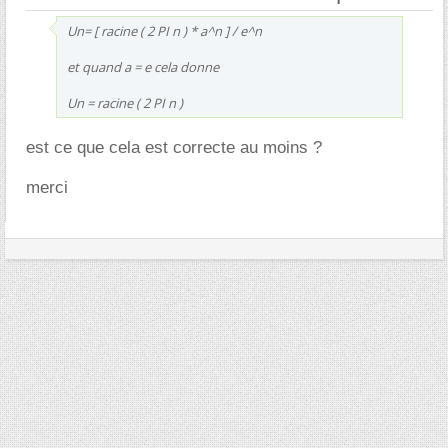
Un= [ racine ( 2 PI n ) * a^n ] / e^n
et quand a = e cela donne
Un = racine ( 2 PI n )
est ce que cela est correcte au moins ?
merci