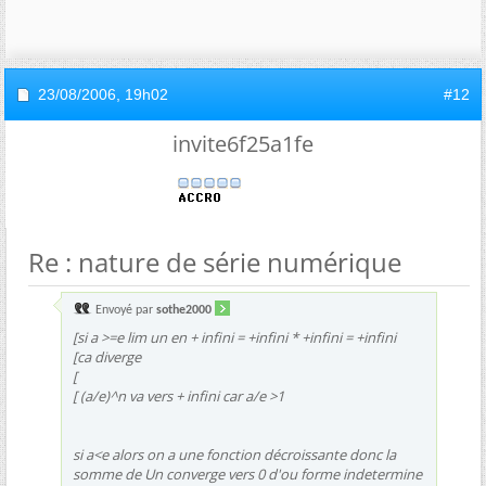
23/08/2006,
19h02
#12
invite6f25a1fe
Re : nature de série numérique
Envoyé par
sothe2000
[si a >=e lim un en + infini = +infini * +infini = +infini
[ca diverge
[
[ (a/e)^n va vers + infini car a/e >1
si a<e alors on a une fonction décroissante donc la
somme de Un converge vers 0 d'ou forme indetermine