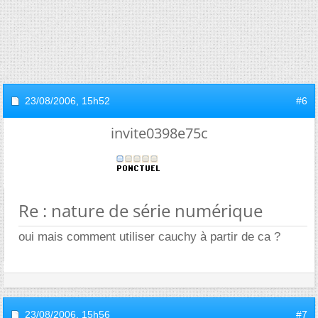
23/08/2006,
15h52
#6
invite0398e75c
Re : nature de série numérique
oui mais comment utiliser cauchy à partir de ca ?
23/08/2006,
15h56
#7