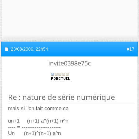
23/08/2006,
22h54
#17
invite0398e75c
Re : nature de série numérique
mais si l'on fait comme ca
un+1
----
(n+1) a^(n+1) n^n
---- = ---------------------
Un
-----
(n+1)^(n+1) a^n