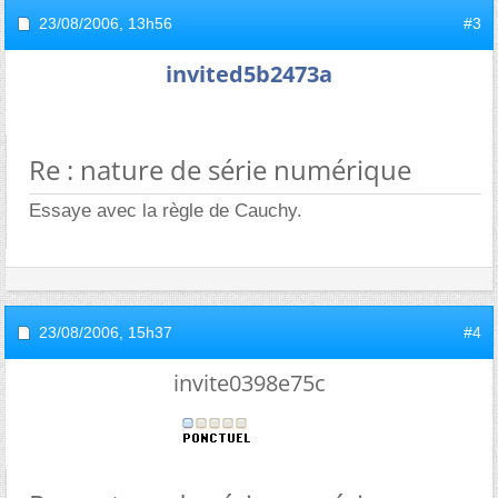
23/08/2006,
13h56
#3
invited5b2473a
Re : nature de série numérique
Essaye avec la règle de Cauchy.
23/08/2006,
15h37
#4
invite0398e75c