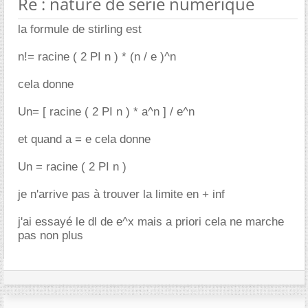
Re : nature de série numérique
la formule de stirling est
n!= racine ( 2 PI n ) * (n / e )^n
cela donne
Un= [ racine ( 2 PI n ) * a^n ] / e^n
et quand a = e cela donne
Un = racine ( 2 PI n )
je n'arrive pas à trouver la limite en + inf
j'ai essayé le dl de e^x mais a priori cela ne marche
pas non plus