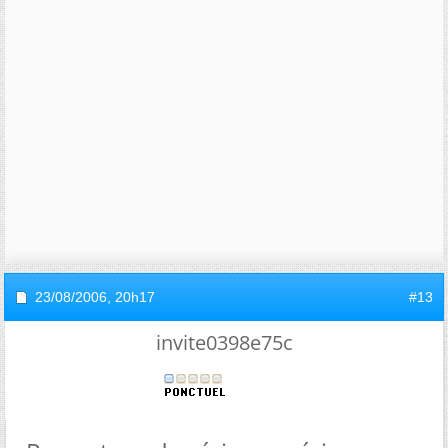
23/08/2006,
20h17
#13
invite0398e75c