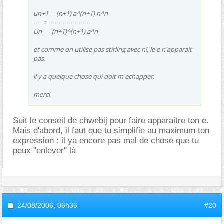
un+1
----
(n+1) a^(n+1) n^n
---- = ---------------------
Un
-----
(n+1)^(n+1) a^n
et comme on utilise pas stirling avec n!, le e n'apparait
pas.
il y a quelque chose qui doit m'echapper.
merci
Suit le conseil de chwebij pour faire apparaitre ton e.
Mais d'abord, il faut que tu simplifie au maximum ton
expression : il ya encore pas mal de chose que tu
peux "enlever" là
24/08/2006,
06h36
#20