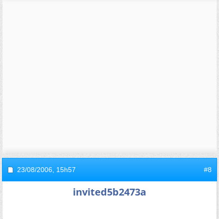
23/08/2006,
15h57
#8
invited5b2473a