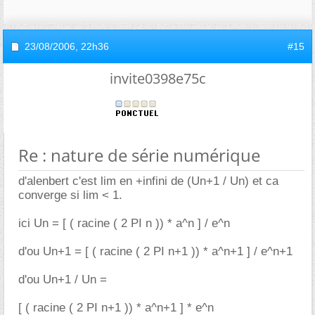
23/08/2006,
22h36
#15
invite0398e75c
Re : nature de série numérique
d'alenbert c'est lim en +infini de (Un+1 / Un) et ca
converge si lim < 1.
ici Un = [ ( racine ( 2 PI n )) * a^n ] / e^n
d'ou Un+1 = [ ( racine ( 2 PI n+1 )) * a^n+1 ] / e^n+1
d'ou Un+1 / Un =
[ ( racine ( 2 PI n+1 )) * a^n+1 ] * e^n