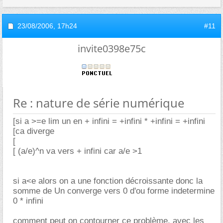
23/08/2006,
17h24
#11
invite0398e75c
Re : nature de série numérique
[si a >=e lim un en + infini = +infini * +infini = +infini
[ca diverge
[
[ (a/e)^n va vers + infini car a/e >1
si a<e alors on a une fonction décroissante donc la
somme de Un converge vers 0 d'ou forme indetermine
0 * infini
comment peut on contourner ce problème, avec les