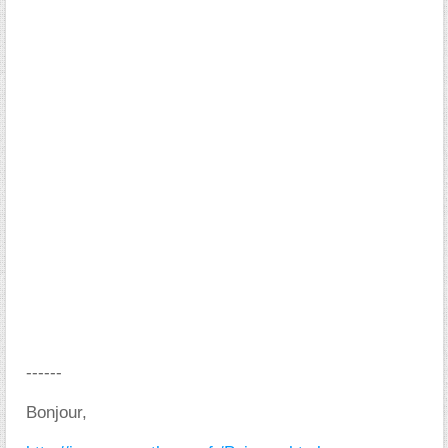
------
Bonjour,