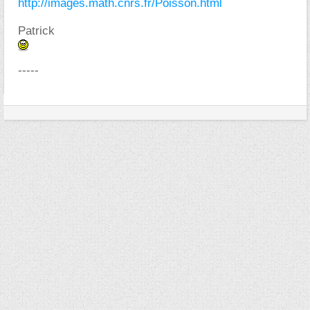
http://images.math.cnrs.fr/Poisson.html
Patrick
-----