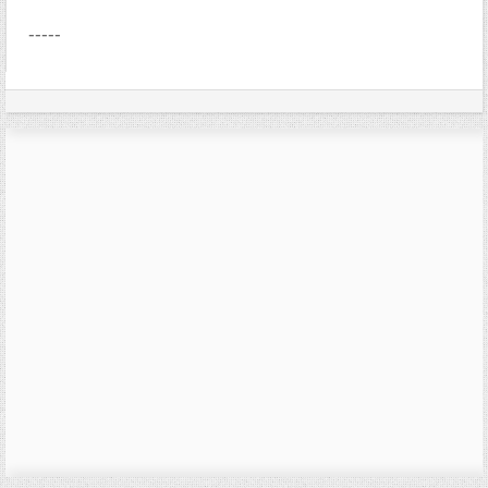
-----