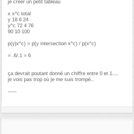
je créer un petit tableau
x x^c total
y 18 6 24
y^c 72 4 76
90 10 100
p(y|x^c) = p(y intersection x^c) / p(x^c)
= .6/.1 = 6
ça devrait poutant donné un chiffre entre 0 et 1....
je vois pas trop où je me suis trompé..
-----