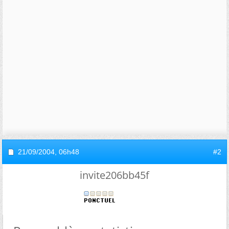
21/09/2004,
06h48
#2
invite206bb45f