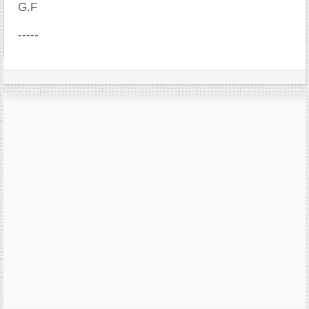
G.F
-----