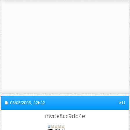
08/05/2005,
22h22
#11
invite8cc9db4e