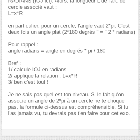
RADIANS (IOJ ici). Alors, la longueur L de l'arc de
cercle associé vaut :
L=x*R
en particulier, pour un cercle, l'angle vaut 2*pi. C'est
deux fois un angle plat (2*180 degrés " = " 2 * radians)
Pour rappel :
angle radians = angle en degrés * pi / 180
Bref :
1/ calcule IOJ en radians
2/ applique la relation : L=x*R
3/ ben c'est tout !
Je ne sais pas quel est ton niveau. Si le fait qu'on
associe un angle de 2*pi à un cercle ne te choque
pas, la formule ci-dessus est compréhensible. Si tu
l'as jamais vu, tu devrais pas t'en faire pour cet exo.