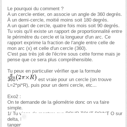
Le pourquoi du comment ?
A un cercle entier, on associe un angle de 360 degrés.
À un demi-cercle, moitié moins soit 180 degrés.
A un quart de cercle, quatre fois mois soit 90 degrés.
Tu vois qu'il existe un rapport de proportionnalité entre
le périmètre du cercle et la longueur d'un arc. Ce
rapport exprime la fraction de l'angle entre celle de
mon arc (x) et celle d'un cercle (360).
C'est pas très joli de l'écrire sous cette forme mais je
pense que ce sera plus compréhensible.
Tu peux en particulier vérifier que la formule
est vraie pour un cercle (on trouve
L=2*pi*R), puis pour un demi cercle, etc...
Exo2 :
On te demande de la géométrie donc on va faire
simple.
1/ Tu viens de montrer que POUR TOUT POINT O sur
delta, le cercle de rayon 1/2 et de centre O est
tangent à d1 et d2.