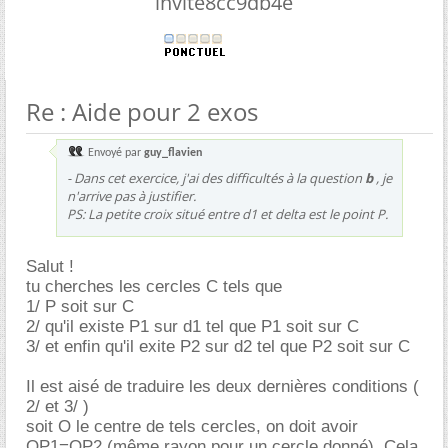
invite8cc9db4e
Re : Aide pour 2 exos
Envoyé par
guy_flavien
- Dans cet exercice, j'ai des difficultés à la question
b
, je
n'arrive pas à justifier.
PS: La petite croix situé entre d1 et delta est le point P.
Salut !
tu cherches les cercles C tels que
1/ P soit sur C
2/ qu'il existe P1 sur d1 tel que P1 soit sur C
3/ et enfin qu'il exite P2 sur d2 tel que P2 soit sur C
Il est aisé de traduire les deux dernières conditions (
2/ et 3/ )
soit O le centre de tels cercles, on doit avoir
OP1=OP2 (même rayon pour un cercle donné). Cela