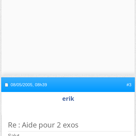
08/05/2005,
08h39
#3
erik
Re : Aide pour 2 exos
Salut,