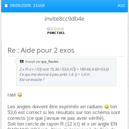
08/05/2005,
21h58
#10
invite8cc9db4e
Re : Aide pour 2 exos
Envoyé par
guy_flavien
2 x Pi x r / IOJ soit 75,36 / 53,6 (IÔJ = 180-66,4-60=53,6)
Ce qui me donne à peu près 1,4. IJ = 1,4 m
Est-ce exacte ?
raté
Les angles doivent être exprimés en radians
ton
53,6 est correct si les résultats sur ton schéma sont
corrects (ce que j'avoue ne pas avoir vérifié).
Soit ton cercle de rayon R (12 ici) et x un angle EN