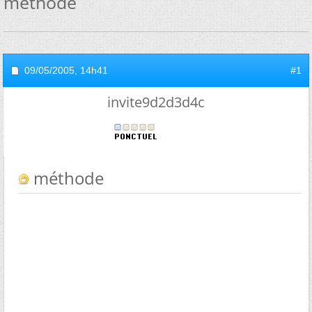
méthode
09/05/2005,
14h41
#1
invite9d2d3d4c
méthode