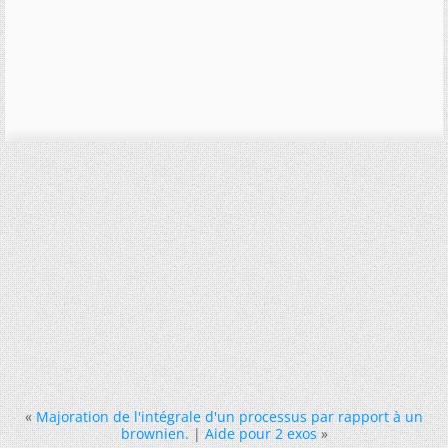
«
Majoration de l'intégrale d'un processus par rapport à un
brownien.
|
Aide pour 2 exos
»