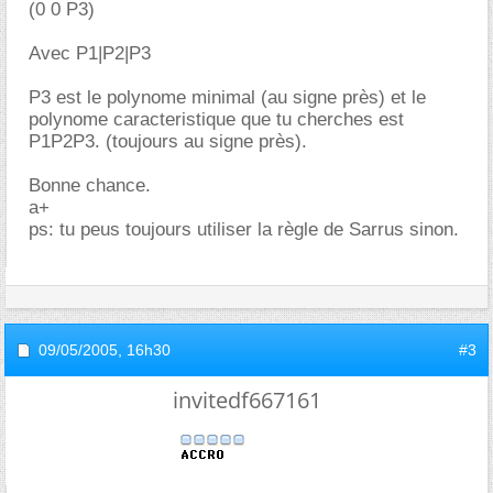
(0 0 P3)
Avec P1|P2|P3
P3 est le polynome minimal (au signe près) et le
polynome caracteristique que tu cherches est
P1P2P3. (toujours au signe près).
Bonne chance.
a+
ps: tu peus toujours utiliser la règle de Sarrus sinon.
09/05/2005,
16h30
#3
invitedf667161