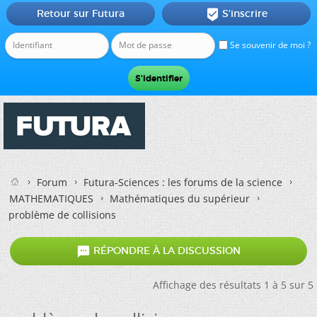
Retour sur Futura
S'inscrire

Se souvenir de moi ?
Forum
Futura-Sciences : les forums de la science
MATHEMATIQUES
Mathématiques du supérieur
problème de collisions

RÉPONDRE À LA DISCUSSION
Affichage des résultats 1 à 5 sur 5