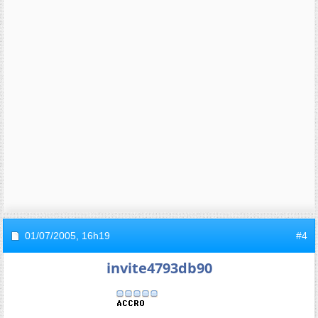
01/07/2005,
16h19
#4
invite4793db90