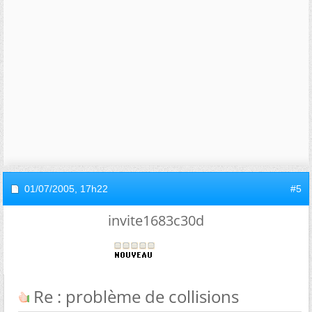
01/07/2005,
17h22
#5
invite1683c30d
Re : problème de collisions