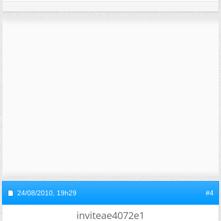
24/08/2010,
19h29
#4
inviteae4072e1