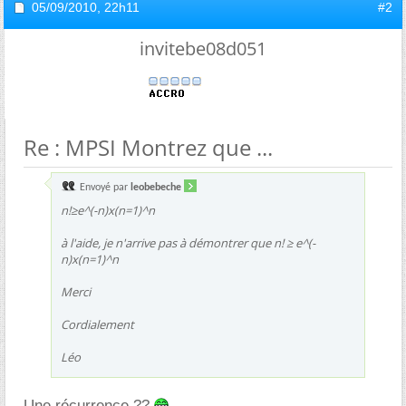
05/09/2010,
22h11
#2
invitebe08d051
Re : MPSI Montrez que ...
Envoyé par
leobebeche
n!≥e^(-n)x(n=1)^n
à l'aide, je n'arrive pas à démontrer que n! ≥ e^(-
n)x(n=1)^n
Merci
Cordialement
Léo
Une récurrence ??