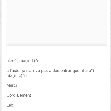
------
n!≥e^(-n)x(n=1)^n
à l'aide, je n'arrive pas à démontrer que n! ≥ e^(-
n)x(n=1)^n
Merci
Cordialement
Léo