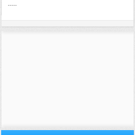
-----