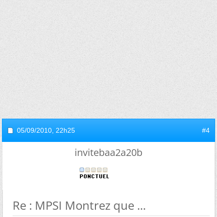
05/09/2010,
22h25
#4
invitebaa2a20b
Re : MPSI Montrez que ...