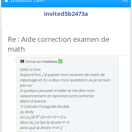
11/09/2010,
13h37
#3
invited5b2473a
Re : Aide correction examen de
math
Envoyé par
FreeDumz
Salut a tous
Aujourd'hui, j'ai passer mon examen de math de
repassage et il y a deux trois questions ou je ne suis
pas sur
Si quelqun pouvait m'aider et me dire mon
raissonnement et reponses sont correctes
Merci d'avance
1) Calculer l'integrale double
xy dxdy
où (x,y)E R²|0=<X=<Y=<2-x
Alors là, j'ai fais la droite Y= X
ainsi que la droite Y+X=2