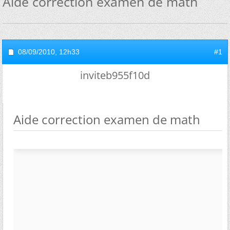
Aide correction examen de math
08/09/2010,
12h33
#1
inviteb955f10d
Aide correction examen de math