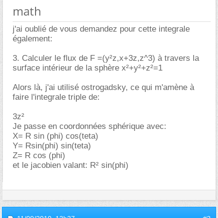
math
j'ai oublié de vous demandez pour cette integrale
également:
3. Calculer le flux de F =(y²z,x+3z,z^3) à travers la
surface intérieur de la sphère x²+y²+z²=1
Alors là, j'ai utilisé ostrogadsky, ce qui m'amène à
faire l'integrale triple de:
3z²
Je passe en coordonnées sphérique avec:
X= R sin (phi) cos(teta)
Y= Rsin(phi) sin(teta)
Z= R cos (phi)
et le jacobien valant: R² sin(phi)