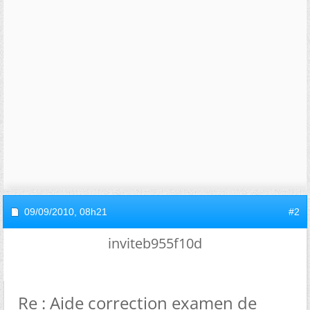
09/09/2010,
08h21
#2
inviteb955f10d
Re : Aide correction examen de