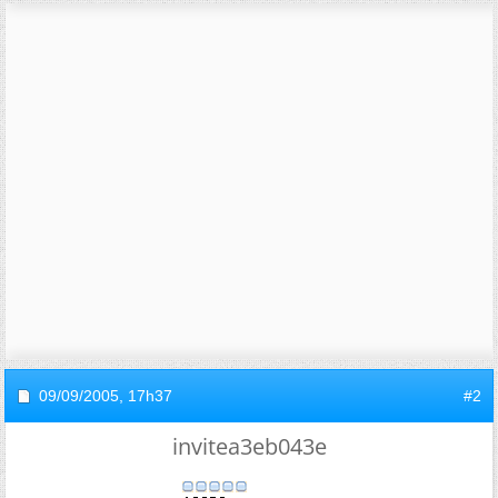
09/09/2005,
17h37
#2
invitea3eb043e