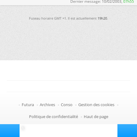
Dernier message:
10/02/2003,
07h55
Fuseau horaire GMT +1. Il est actuellement
19h20
.
-
Futura
-
Archives
-
Conso
-
Gestion des cookies
-
Politique de confidentialité
-
Haut de page