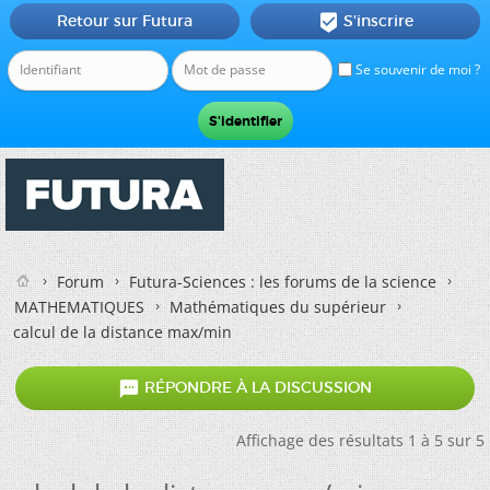
Retour sur Futura
S'inscrire

Se souvenir de moi ?
Forum
Futura-Sciences : les forums de la science
MATHEMATIQUES
Mathématiques du supérieur
calcul de la distance max/min

RÉPONDRE À LA DISCUSSION
Affichage des résultats 1 à 5 sur 5