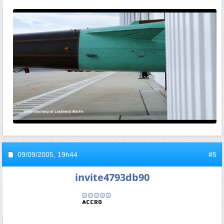
09/09/2005,
19h44
#5
invite4793db90