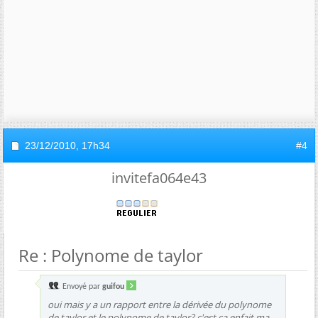
23/12/2010,
17h34
#4
invitefa064e43
Re : Polynome de taylor
Envoyé par
guifou
oui mais y a un rapport entre la dérivée du polynome
de taylor et le polynome de taylor? c'est ca enfait ma