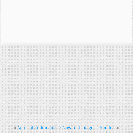
«
Application linéaire -> Noyau et Image
|
Primitive
»