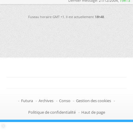
Dernier message:
21/12/2004,
19h13
Fuseau horaire GMT +1. Il est actuellement
18h48
.
-
Futura
-
Archives
-
Conso
-
Gestion des cookies
-
Politique de confidentialité
-
Haut de page