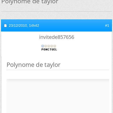
Polynome de taylor
23/12/2010,
14h42
#1
invitede857656
Polynome de taylor