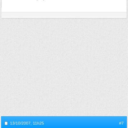
13/10/2007,
11h25
#7