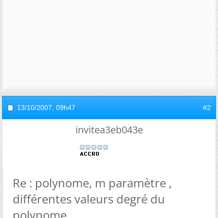
13/10/2007,
09h47
#2
invitea3eb043e
Re : polynome, m paramètre ,
différentes valeurs degré du
polynome