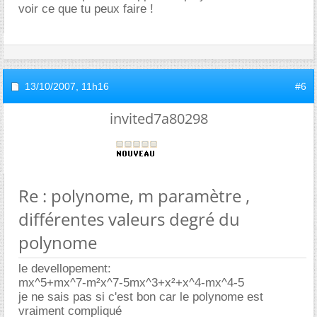
voir ce que tu peux faire !
13/10/2007,
11h16
#6
invited7a80298
Re : polynome, m paramètre ,
différentes valeurs degré du
polynome
le devellopement:
mx^5+mx^7-m²x^7-5mx^3+x²+x^4-mx^4-5
je ne sais pas si c'est bon car le polynome est
vraiment compliqué