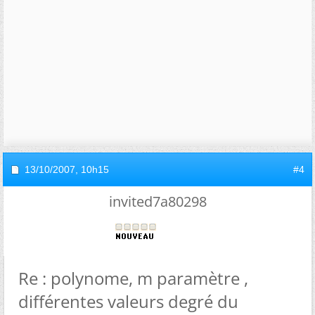
13/10/2007,
10h15
#4
invited7a80298
Re : polynome, m paramètre ,
différentes valeurs degré du