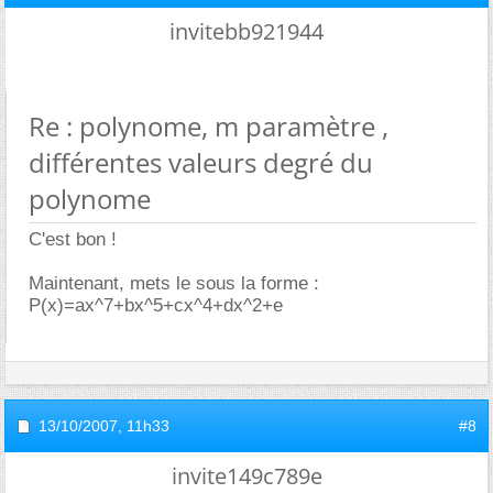
invitebb921944
Re : polynome, m paramètre ,
différentes valeurs degré du
polynome
C'est bon !
Maintenant, mets le sous la forme :
P(x)=ax^7+bx^5+cx^4+dx^2+e
13/10/2007,
11h33
#8
invite149c789e