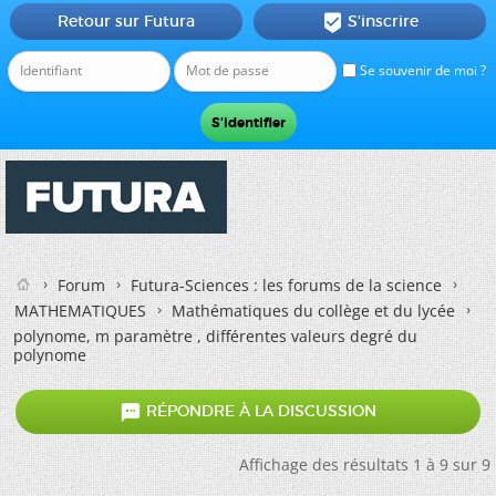
Retour sur Futura
S'inscrire

Se souvenir de moi ?
Forum
Futura-Sciences : les forums de la science
MATHEMATIQUES
Mathématiques du collège et du lycée
polynome, m paramètre , différentes valeurs degré du
polynome

RÉPONDRE À LA DISCUSSION
Affichage des résultats 1 à 9 sur 9