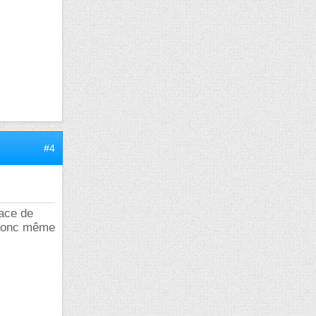
#4
pace de
t donc même