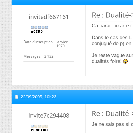
Re : Dualité
invitedf667161
Ca parait bizarre c
Dans le cas des L_
Date d'inscription
janvier
conjugué de p) en p
1970
Je reste vague sur
Messages
2 132
dualités foire!
22/09/2005,
10h23
Re : Dualité
invite7c294408
Je ne sais pas si 