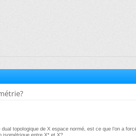
métrie?
le dual topologique de X espace normé, est ce que l'on a forc
on isométrique entre X* et X?