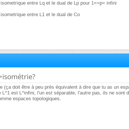
n isometrique entre Lq et le dual de Lp pour 1<=p< infini
n isometrique entre L1 et le dual de Co
->isométrie?
(ça doit être à peu près équivalent à dire que tu as un es
e L^1 est L^infini, l'un est séparable, l'autre pas, ils ne son
omme espaces topologiques.