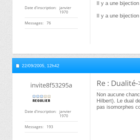
Il y a une bijectio
Date d'inscription
janvier
1970
Il y a une bijectio
Messages
76
22/09/2005,
12h42
Re : Dualité
invite8f53295a
Non aucune chance 
Hilbert). Le dual d
pas isomorphes c
Date d'inscription
janvier
1970
Messages
193