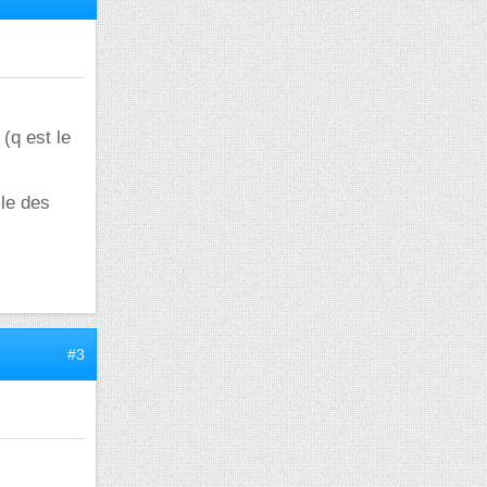
(q est le
lle des
#3