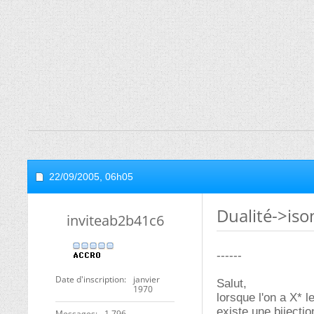
22/09/2005,
06h05
Dualité->iso
inviteab2b41c6
------
Date d'inscription
janvier
Salut,
1970
lorsque l'on a X* 
existe une bijecti
Messages
1 796