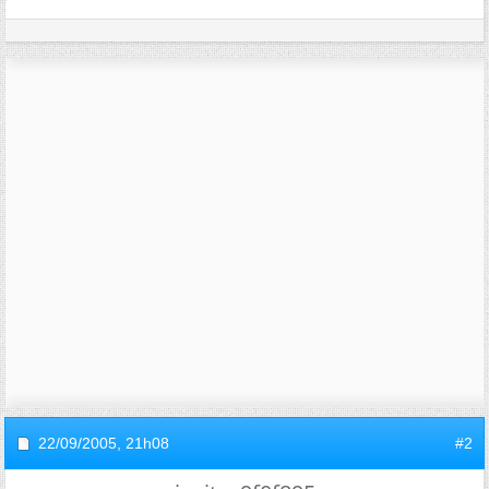
22/09/2005,
21h08
#2