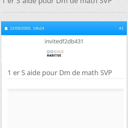
1 er S aide pour Dm de math SVP
22/09/2005,
19h24
#1
invitedf2db431
1 er S aide pour Dm de math SVP