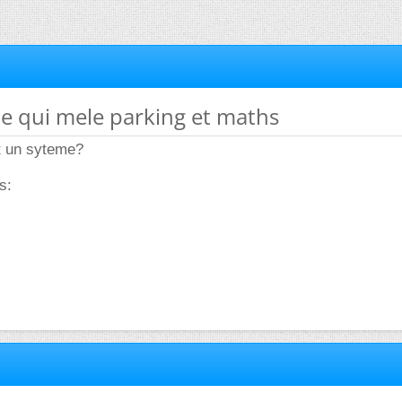
e qui mele parking et maths
ot un syteme?
s: