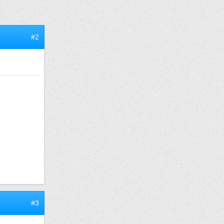
#2
#3