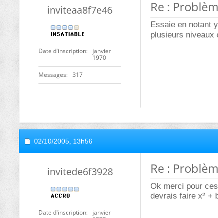
Re : Problèm
inviteaa8f7e46
Essaie en notant y
plusieurs niveaux 
Date d'inscription
janvier
1970
Messages
317
02/10/2005,
13h56
Re : Problèm
invitede6f3928
Ok merci pour ces 
devrais faire x² + 
Date d'inscription
janvier