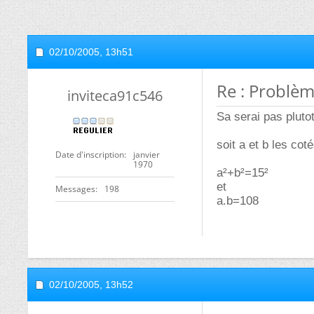
02/10/2005,
13h51
Re : Problèm
inviteca91c546
Sa serai pas plut
soit a et b les coté
Date d'inscription
janvier
1970
a²+b²=15²
et
Messages
198
a.b=108
02/10/2005,
13h52