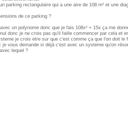
un parking rectangulaire qui a une aire de 108 m² et une dia
mensions de ce parking ?
s avec un polynome donc que je fais 108x² + 15x ça me donn
ul donc je ne crois pas qu'il faille commencer par cela et ens
teme je crois etre sur que c'est comme ça que l'on doit le 
nc je vous demande si déjà c'est avec un systeme qu'on réso
 avec lequel ?