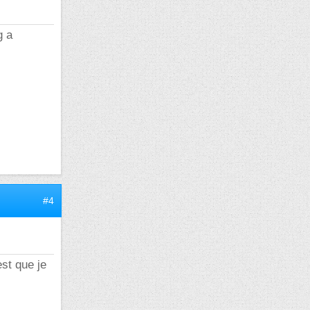
g a
#4
est que je