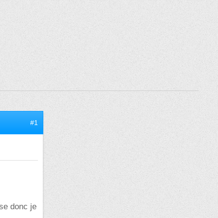
#1
nse donc je