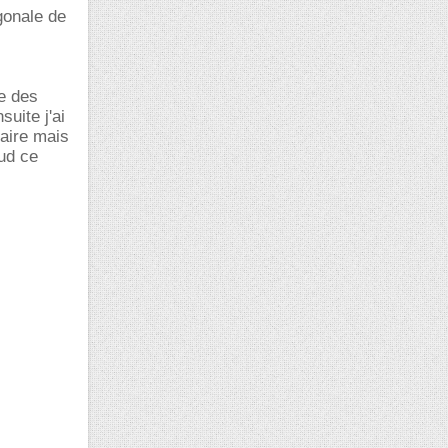
gonale de
e des
uite j'ai
faire mais
ud ce