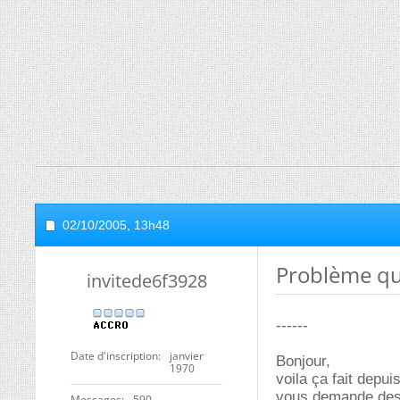
02/10/2005,
13h48
Problème qu
invitede6f3928
------
Date d'inscription
janvier
Bonjour,
1970
voila ça fait depu
vous demande des 
Messages
590