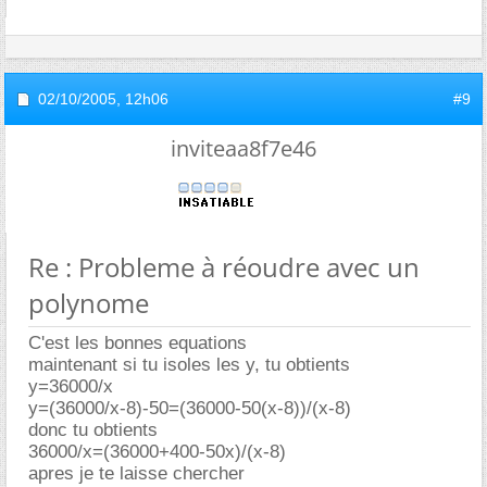
02/10/2005,
12h06
#9
inviteaa8f7e46
Re : Probleme à réoudre avec un
polynome
C'est les bonnes equations
maintenant si tu isoles les y, tu obtients
y=36000/x
y=(36000/x-8)-50=(36000-50(x-8))/(x-8)
donc tu obtients
36000/x=(36000+400-50x)/(x-8)
apres je te laisse chercher