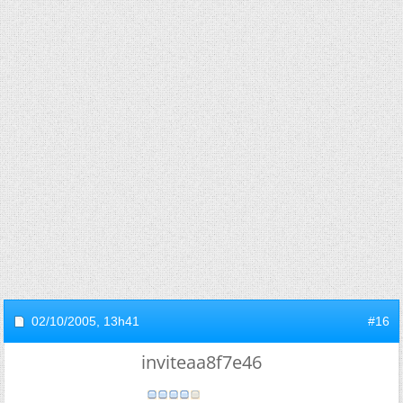
02/10/2005,
13h41
#16
inviteaa8f7e46