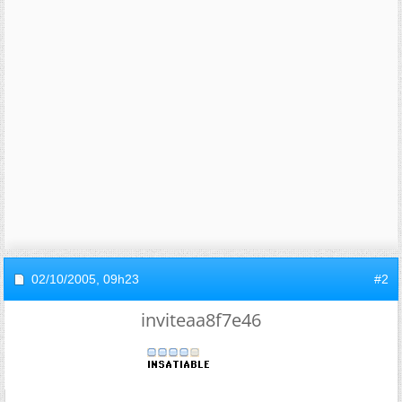
02/10/2005,
09h23
#2
inviteaa8f7e46