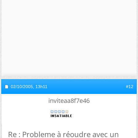
02/10/2005,
13h11
#12
inviteaa8f7e46
Re : Probleme à réoudre avec un