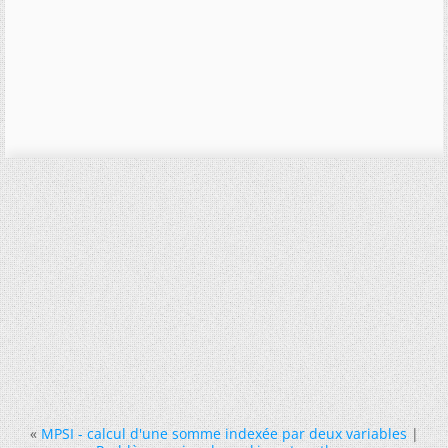
«
MPSI - calcul d'une somme indexée par deux variables
|