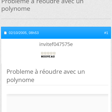
Probleme à réoudre avec un
polynome
02/10/2005,
08h53
#1
invitef047575e
Probleme à réoudre avec un
polynome