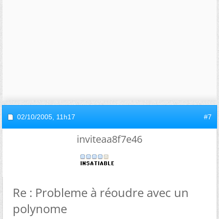
02/10/2005,
11h17
#7
inviteaa8f7e46
Re : Probleme à réoudre avec un
polynome