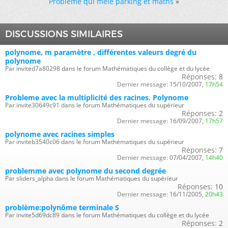
Problème qui mele parking et maths
»
DISCUSSIONS SIMILAIRES
polynome, m paramètre , différentes valeurs degré du
polynome
Par invited7a80298 dans le forum Mathématiques du collège et du lycée
Réponses:
8
Dernier message:
15/10/2007,
17h54
Probleme avec la multiplicité des racines. Polynome
Par invite30649c91 dans le forum Mathématiques du supérieur
Réponses:
2
Dernier message:
16/09/2007,
17h57
polynome avec racines simples
Par inviteb3540c06 dans le forum Mathématiques du supérieur
Réponses:
7
Dernier message:
07/04/2007,
14h40
problemme avec polynome du second degrée
Par sliders_alpha dans le forum Mathématiques du supérieur
Réponses:
10
Dernier message:
16/11/2005,
20h43
problème:polynôme terminale S
Par invite5d69dc89 dans le forum Mathématiques du collège et du lycée
Réponses:
2