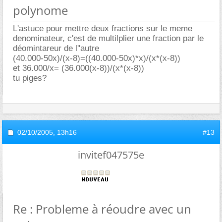
polynome
L'astuce pour mettre deux fractions sur le meme
denominateur, c'est de multilplier une fraction par le
déomintareur de l''autre
(40.000-50x)/(x-8)=((40.000-50x)*x)/(x*(x-8))
et 36.000/x= (36.000(x-8))/(x*(x-8))
tu piges?
02/10/2005,
13h16
#13
invitef047575e
Re : Probleme à réoudre avec un