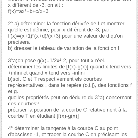
x différent de -3, on ait :
f(x)=ax²+b+c/x+3
2° a) déterminer la fonction dérivée de f et montrer
qu'elle est définie, pour x diffèrent de -3, par:
f'(x)=(x+1)²(x+d)/(x+3) pour une valeur de d qu'on
précisera
b) dresser le tableau de variation de la fonction f
3°a)on pose g(x)=1/2x²-2, pour tout x réel.
déterminer les limites de [f(x)-g(x)] quand x tend vers
+infini et quand x tend vers -infini
b)soit C et T respectivement els courbes
représentatives , dans le repère (o,i,j), des fonctions f
et g.
quelles propriétés peut-on déduire du 3°a) concernant
ces courbes?
préciser la position de la courbe C relativement à la
courbe T en étudiant [f(x)-g(x)]
4° déterminer la tangente à la courbe C au point
d'abscisse -1, et tracer la courbe C en précisant les