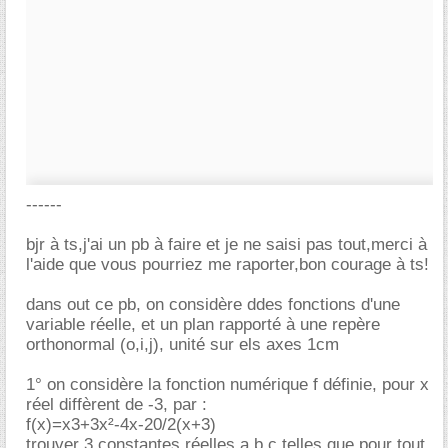
------
bjr à ts,j'ai un pb à faire et je ne saisi pas tout,merci à
l'aide que vous pourriez me raporter,bon courage à ts!
dans out ce pb, on considère ddes fonctions d'une
variable réelle, et un plan rapporté à une repère
orthonormal (o,i,j), unité sur els axes 1cm
1° on considère la fonction numérique f définie, pour x
réel diffèrent de -3, par :
f(x)=x3+3x²-4x-20/2(x+3)
trouver 3 constantes réelles a,b,c telles que pour tout