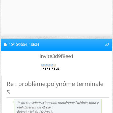
10/10/2004,
10h34
#2
invite3d9f8ee1
Re : problème:polynôme terminale
S
1° on considère la fonction numérique f définie, pour x
réel diffèrent de -3, par :
f(x)=x3+3x²-4x-20/2(x+3)