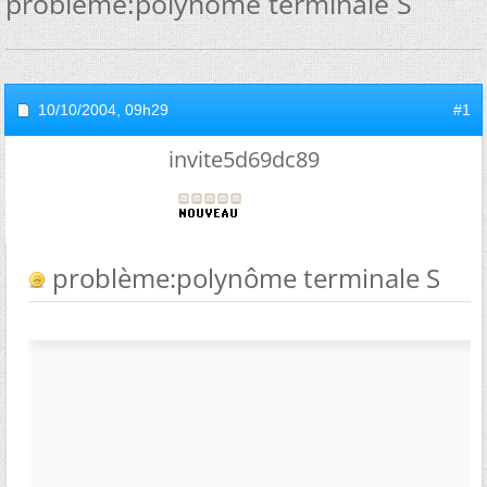
problème:polynôme terminale S
10/10/2004,
09h29
#1
invite5d69dc89
problème:polynôme terminale S