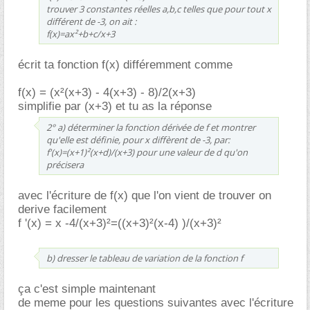
trouver 3 constantes réelles a,b,c telles que pour tout x
différent de -3, on ait :
f(x)=ax²+b+c/x+3
écrit ta fonction f(x) différemment comme
f(x) = (x²(x+3) - 4(x+3) - 8)/2(x+3)
simplifie par (x+3) et tu as la réponse
2° a) déterminer la fonction dérivée de f et montrer
qu'elle est définie, pour x diffèrent de -3, par:
f'(x)=(x+1)²(x+d)/(x+3) pour une valeur de d qu'on
précisera
avec l'écriture de f(x) que l'on vient de trouver on
derive facilement
f '(x) = x -4/(x+3)²=((x+3)²(x-4) )/(x+3)²
b) dresser le tableau de variation de la fonction f
ça c'est simple maintenant
de meme pour les questions suivantes avec l'écriture