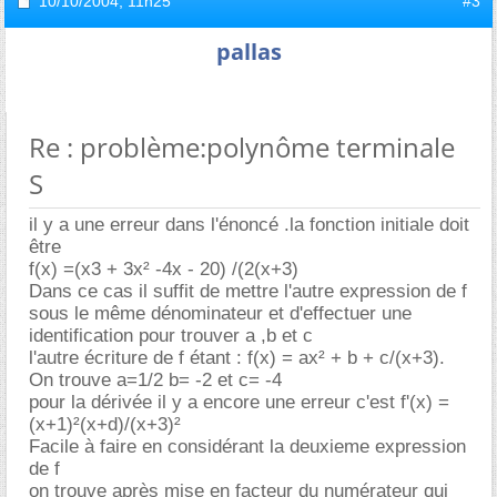
10/10/2004,
11h25
#3
pallas
Re : problème:polynôme terminale
S
il y a une erreur dans l'énoncé .la fonction initiale doit
être
f(x) =(x3 + 3x² -4x - 20) /(2(x+3)
Dans ce cas il suffit de mettre l'autre expression de f
sous le même dénominateur et d'effectuer une
identification pour trouver a ,b et c
l'autre écriture de f étant : f(x) = ax² + b + c/(x+3).
On trouve a=1/2 b= -2 et c= -4
pour la dérivée il y a encore une erreur c'est f'(x) =
(x+1)²(x+d)/(x+3)²
Facile à faire en considérant la deuxieme expression
de f
on trouve après mise en facteur du numérateur qui