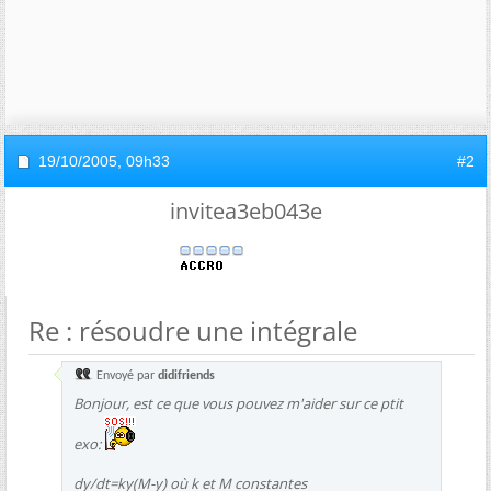
19/10/2005,
09h33
#2
invitea3eb043e
Re : résoudre une intégrale
Envoyé par
didifriends
Bonjour, est ce que vous pouvez m'aider sur ce ptit
exo:
dy/dt=ky(M-y) où k et M constantes