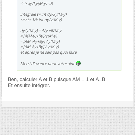
<=> dy/ky(M-y)=dt
integrale t= int dy/ky(M-y)
<=> t= 1/k int dy/y(M-y)
dy/y(M-y) = A/y +B/M-y
= [A(M-y)+By]/y(M-y)
= [AM -Ay+By] / y(M-y)
= [AM-Ay+By] / y(M-y)
et après je ne sais pas quoi faire
Merci d'avance pour votre aide
Ben, calculer A et B puisque AM = 1 et A=B
Et ensuite intégrer.