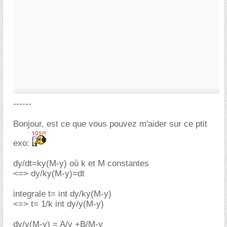
------
Bonjour, est ce que vous pouvez m'aider sur ce ptit
exo:
dy/dt=ky(M-y) où k et M constantes
<=> dy/ky(M-y)=dt
integrale t= int dy/ky(M-y)
<=> t= 1/k int dy/y(M-y)
dy/y(M-y) = A/y +B/M-y