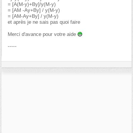
= [A(M-y)+By]/y(M-y)
= [AM -Ay+By] / y(M-y)
= [AM-Ay+By] / y(M-y)
et après je ne sais pas quoi faire
Merci d'avance pour votre aide
-----