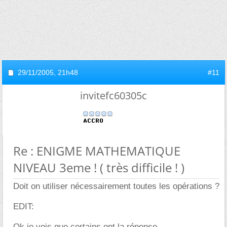
29/11/2005,
21h48
#11
invitefc60305c
Re : ENIGME MATHEMATIQUE
NIVEAU 3eme ! ( très difficile ! )
Doit on utiliser nécessairement toutes les opérations ?
EDIT:
Ok je vois que certains ont la réponse....