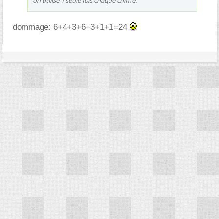
on utilise 1 seule fois chaque chiffre.
dommage: 6+4+3+6+3+1+1=24