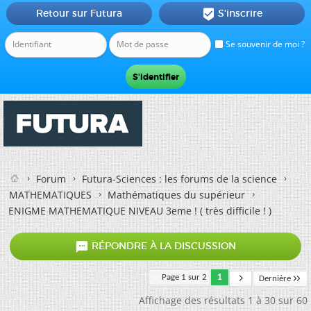
Retour sur Futura
S'inscrire

Se souvenir de moi ?
Forum
Futura-Sciences : les forums de la science
MATHEMATIQUES
Mathématiques du supérieur
ENIGME MATHEMATIQUE NIVEAU 3eme ! ( très difficile ! )

RÉPONDRE À LA DISCUSSION
Page 1 sur 2
1
Dernière
Affichage des résultats 1 à 30 sur 60