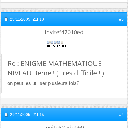
29/11/2005,
21h13
#3
invitef47010ed
Re : ENIGME MATHEMATIQUE
NIVEAU 3eme ! ( très difficile ! )
on peut les utiliser plusieurs fois?
29/11/2005,
21h15
#4
invite82ade960