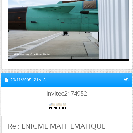
29/11/2005,
21h15
#5
invitec2174952
Re : ENIGME MATHEMATIQUE