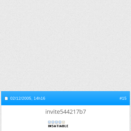
02/12/2005,
14h16
#15
invite544217b7