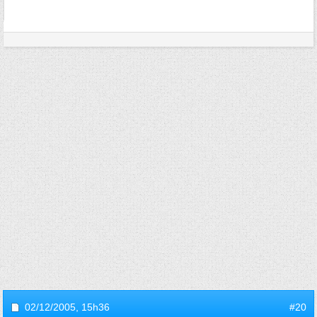
02/12/2005,
15h36
#20