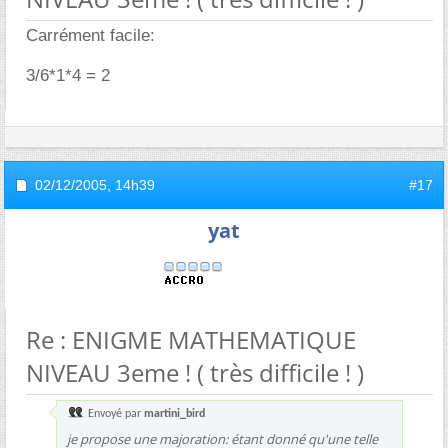
Carrément facile:
3/6*1*4 = 2
02/12/2005,
14h39
#17
yat
Re : ENIGME MATHEMATIQUE
NIVEAU 3eme ! ( très difficile ! )
Envoyé par
martini_bird
je propose une majoration: étant donné qu'une telle