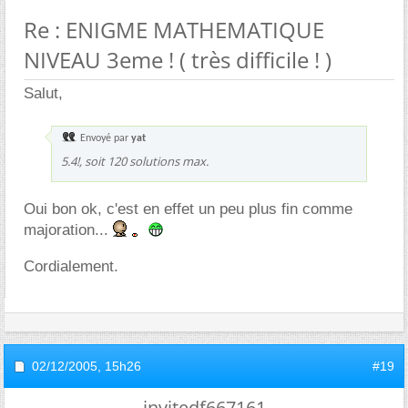
Re : ENIGME MATHEMATIQUE
NIVEAU 3eme ! ( très difficile ! )
Salut,
Envoyé par
yat
5.4!, soit 120 solutions max.
Oui bon ok, c'est en effet un peu plus fin comme
majoration...
Cordialement.
02/12/2005,
15h26
#19
invitedf667161