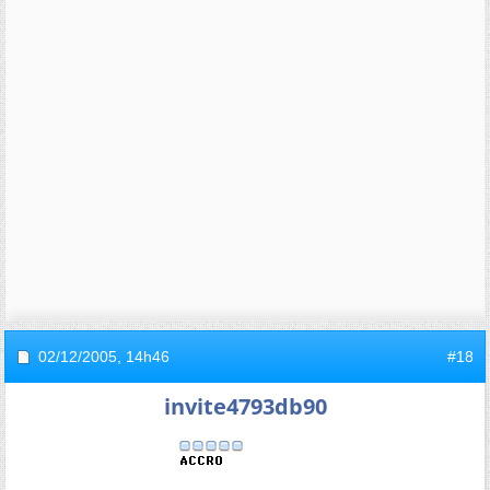
02/12/2005,
14h46
#18
invite4793db90