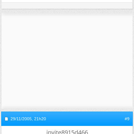
29/11/2005,
21h20
#9
invite8915d466