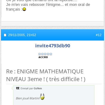
Je m'en vais rebosser l'énigme... et mon oral de
français :
29/11/2005,
21h52
#12
invite4793db90
Re : ENIGME MATHEMATIQUE
NIVEAU 3eme ! ( très difficile ! )
Envoyé par
GuYem
Bien joué Martini