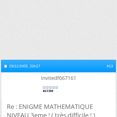
29/11/2005,
22h27
#13
invitedf667161
Re : ENIGME MATHEMATIQUE
NIVEAU 3eme ! ( très difficile ! )