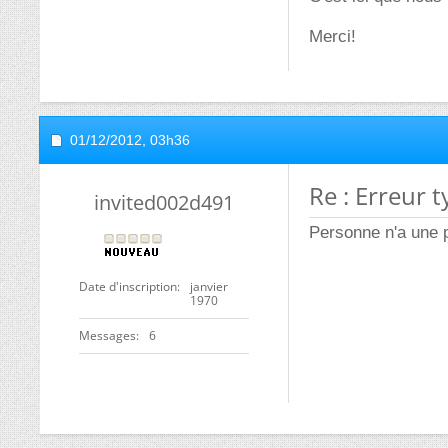
Merci!
01/12/2012,
03h36
Re : Erreur t
invited002d491
Personne n'a une p
Date d'inscription
janvier
1970
Messages
6