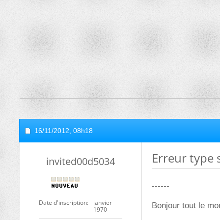
16/11/2012,
08h18
Erreur type s
invited00d5034
------
Date d'inscription
janvier
Bonjour tout le mo
1970