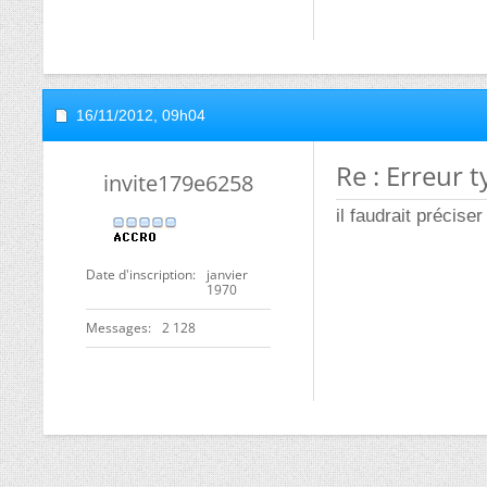
16/11/2012,
09h04
Re : Erreur t
invite179e6258
il faudrait préciser
Date d'inscription
janvier
1970
Messages
2 128