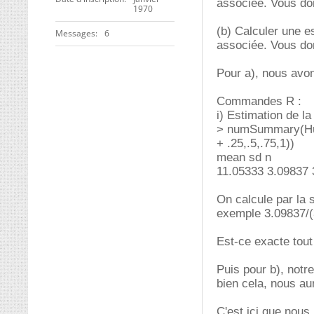
associée. Vous do
1970
(b) Calculer une es
Messages
6
associée. Vous do
Pour a), nous avon
Commandes R :
i) Estimation de l
> numSummary(Huit
+ .25,.5,.75,1))
mean sd n
11.05333 3.09837 
On calcule par la 
exemple 3.09837/(
Est-ce exacte tout
Puis pour b), notr
bien cela, nous a
C'est ici que nous