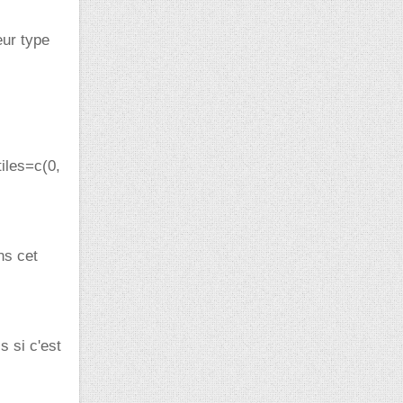
eur type
iles=c(0,
ns cet
 si c'est