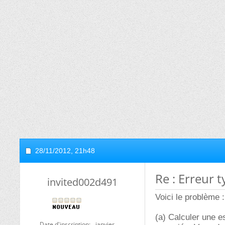
28/11/2012,
21h48
Re : Erreur t
invited002d491
Voici le problème :
(a) Calculer une e
Date d'inscription
janvier