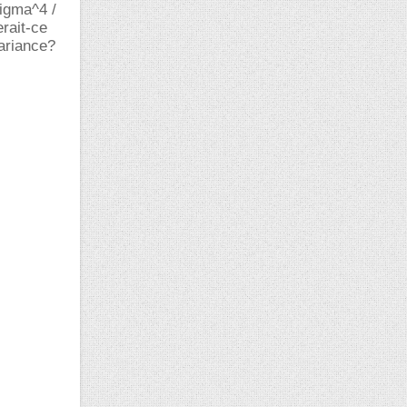
sigma^4 /
erait-ce
variance?