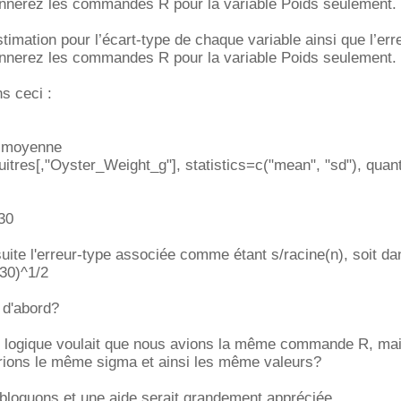
nnerez les commandes R pour la variable Poids seulement.
timation pour l’écart-type de chaque variable ainsi que l’err
nnerez les commandes R pour la variable Poids seulement.
s ceci :
a moyenne
res[,"Oyster_Weight_g"], statistics=c("mean", "sd"), quant
30
suite l'erreur-type associée comme étant s/racine(n), soit da
30)^1/2
 d'abord?
e logique voulait que nous avions la même commande R, mais
urions le même sigma et ainsi les même valeurs?
 bloquons et une aide serait grandement appréciée.