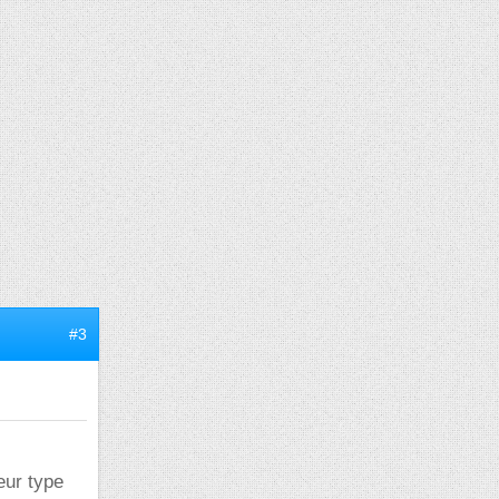
#3
eur type