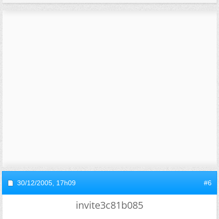
30/12/2005,
17h09
#6
invite3c81b085