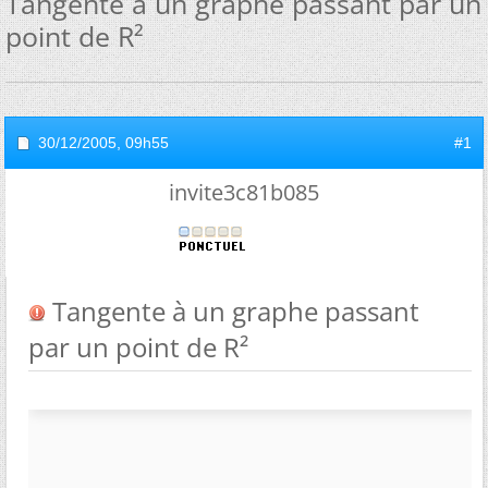
Tangente à un graphe passant par un
point de R²
30/12/2005,
09h55
#1
invite3c81b085
Tangente à un graphe passant
par un point de R²