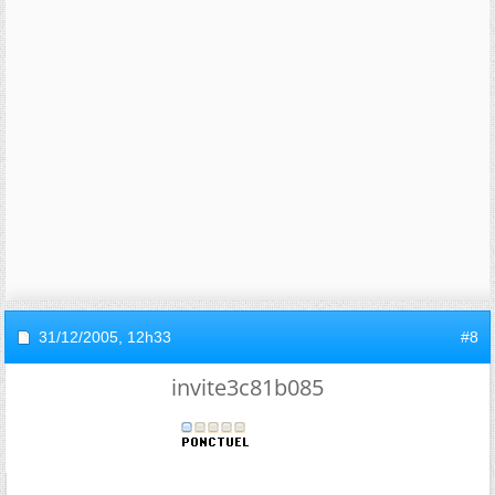
31/12/2005,
12h33
#8
invite3c81b085