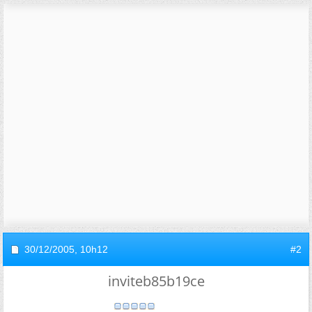
30/12/2005,
10h12
#2
inviteb85b19ce