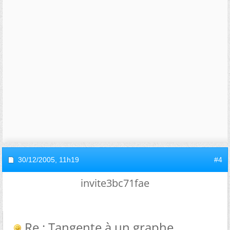
30/12/2005,
11h19
#4
invite3bc71fae
Re : Tangente à un graphe