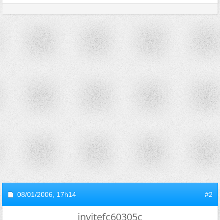
08/01/2006,
17h14
#2
invitefc60305c