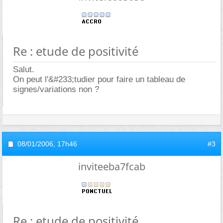
Re : etude de positivité
Salut.
On peut l'&#233;tudier pour faire un tableau de
signes/variations non ?
08/01/2006,
17h46
#3
inviteeba7fcab
Re : etude de positivité