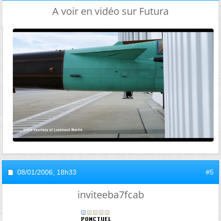
A voir en vidéo sur Futura
08/01/2006,
18h33
#5
inviteeba7fcab