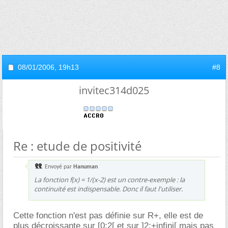
08/01/2006,
19h13
#8
invitec314d025
Re : etude de positivité
Envoyé par
Hanuman
La fonction f(x) = 1/(x-2) est un contre-exemple : la
continuité est indispensable. Donc il faut l'utiliser.
Cette fonction n'est pas définie sur R+, elle est de
plus décroissante sur [0;2[ et sur ]2;+infini[ mais pas