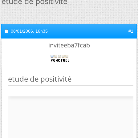
etude de positivité
08/01/2006,
16h35
#1
inviteeba7fcab
etude de positivité