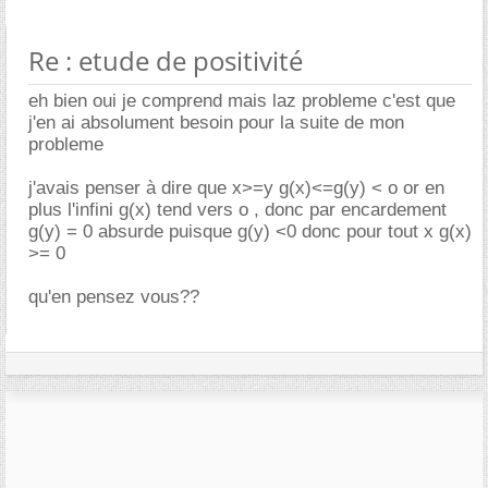
Re : etude de positivité
eh bien oui je comprend mais laz probleme c'est que
j'en ai absolument besoin pour la suite de mon
probleme
j'avais penser à dire que x>=y g(x)<=g(y) < o or en
plus l'infini g(x) tend vers o , donc par encardement
g(y) = 0 absurde puisque g(y) <0 donc pour tout x g(x)
>= 0
qu'en pensez vous??