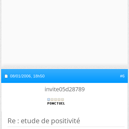
08/01/2006,
18h50
#6
invite05d28789
Re : etude de positivité