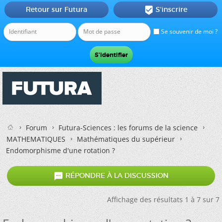
Retour sur Futura
S'inscrire

Se souvenir de moi ?
Forum
Futura-Sciences : les forums de la science
MATHEMATIQUES
Mathématiques du supérieur
Endomorphisme d'une rotation ?

RÉPONDRE À LA DISCUSSION
Affichage des résultats 1 à 7 sur 7