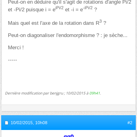
Peut-on en déduire qu'il s'agit de rotations d'angle Pi/2
iPi/2
-iPi/2
et -Pi/2 puisque i = e
et -i = e
?
3
Mais quel est l'axe de la rotation dans R
?
Peut-on diagonaliser l'endomorphisme ? : je sèche...
Merci !
-----
Dernière modification par benjgru ; 10/02/2015 à
09h41
.
10/02/2015,
10h08
#2
gg0