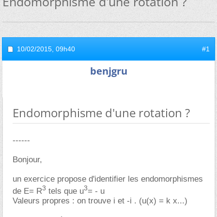
Endomorphisme d'une rotation ?
10/02/2015,
09h40
#1
benjgru
Endomorphisme d'une rotation ?
------
Bonjour,
un exercice propose d'identifier les endomorphismes
3
3
de E= R
tels que u
= - u
Valeurs propres : on trouve i et -i . (u(x) = k x...)