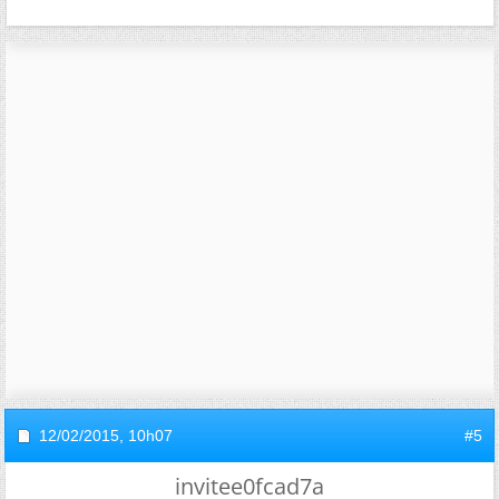
12/02/2015,
10h07
#5
invitee0fcad7a