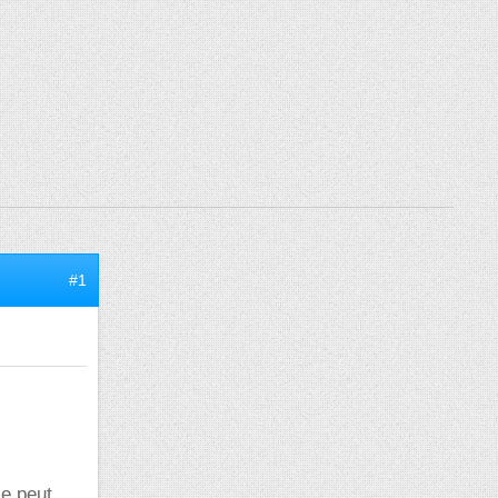
#1
je peut