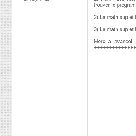
trouver le progra
2) La math sup et 
3) La math sup et
Merci a l'avance!
+++++++++++++
-----