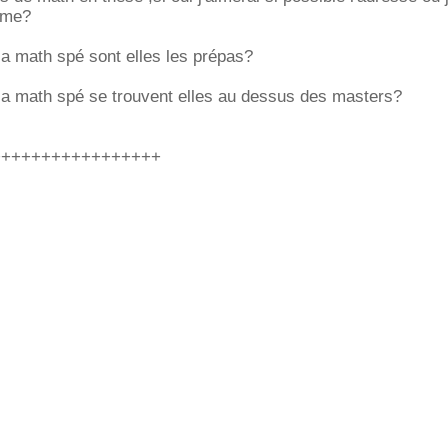
mme?
la math spé sont elles les prépas?
 la math spé se trouvent elles au dessus des masters?
+++++++++++++++++