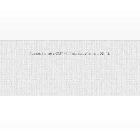
Fuseau horaire GMT +1. Il est actuellement
06h48
.
-
Futura
-
Archives
-
Conso
-