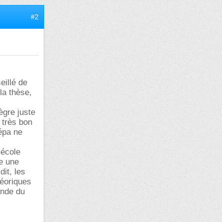
#2
eillé de
la thèse,
ègre juste
 très bon
épa ne
 école
ne une
dit, les
héoriques
onde du