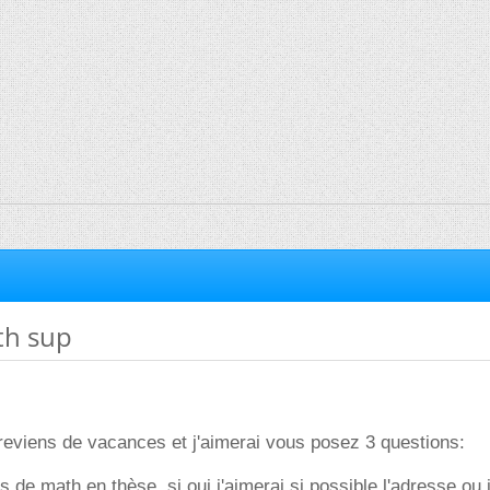
th sup
 reviens de vacances et j'aimerai vous posez 3 questions:
rs de math en thèse ,si oui j'aimerai si possible l'adresse ou 