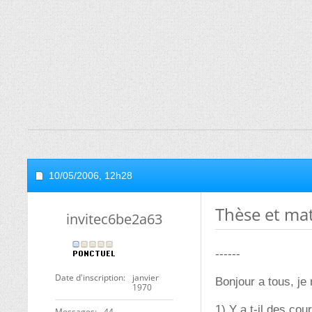
10/05/2006,
12h28
Thèse et ma
invitec6be2a63
------
Date d'inscription
janvier
Bonjour a tous, je
1970
1) Y a t-il des cou
Messages
44