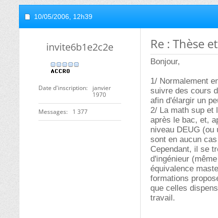
10/05/2006,
12h39
Re : Thèse e
invite6b1e2c2e
Bonjour,
1/ Normalement en 
Date d'inscription
janvier
suivre des cours d
1970
afin d'élargir un 
2/ La math sup et 
Messages
1 377
après le bac, et, 
niveau DEUG (ou un
sont en aucun cas
Cependant, il se t
d'ingénieur (même s
équivalence master 
formations propos
que celles dispen
travail.
__