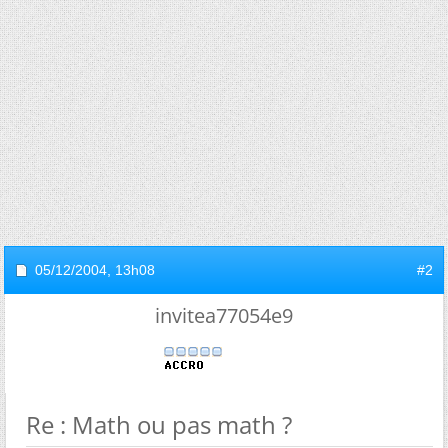
05/12/2004,
13h08
#2
invitea77054e9
Re : Math ou pas math ?