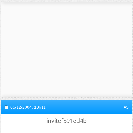
05/12/2004,
13h11
#3
invitef591ed4b