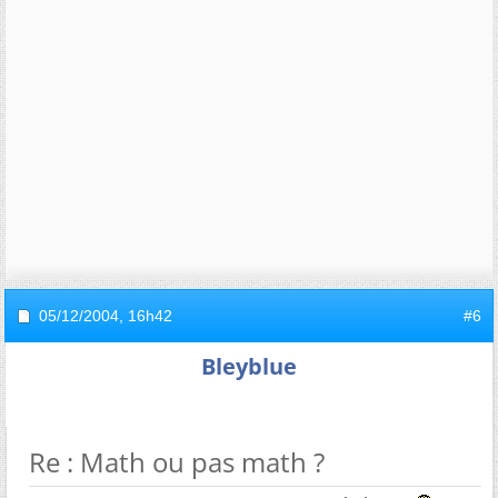
05/12/2004,
16h42
#6
Bleyblue
Re : Math ou pas math ?