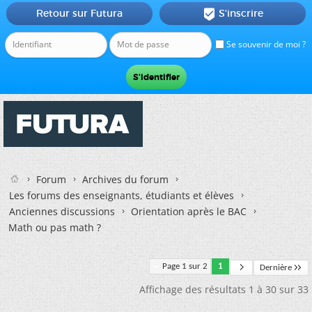
Retour sur Futura
S'inscrire

Se souvenir de moi ?
Forum
Archives du forum
Les forums des enseignants, étudiants et élèves
Anciennes discussions
Orientation après le BAC
Math ou pas math ?
Page 1 sur 2
1
Dernière
Affichage des résultats 1 à 30 sur 33