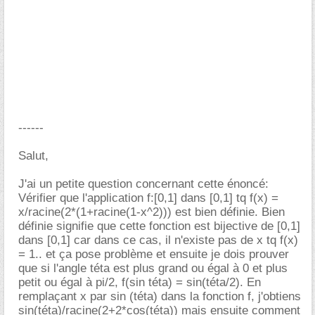
------
Salut,
J'ai un petite question concernant cette énoncé:
Vérifier que l'application f:[0,1] dans [0,1] tq f(x) =
x/racine(2*(1+racine(1-x^2))) est bien définie. Bien
définie signifie que cette fonction est bijective de [0,1]
dans [0,1] car dans ce cas, il n'existe pas de x tq f(x)
= 1.. et ça pose problème et ensuite je dois prouver
que si l'angle téta est plus grand ou égal à 0 et plus
petit ou égal à pi/2, f(sin téta) = sin(téta/2). En
remplaçant x par sin (téta) dans la fonction f, j'obtiens
sin(téta)/racine(2+2*cos(téta)) mais ensuite comment