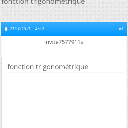
fonction trigonométrique
27/10/2017,
14h13
#1
invite7577911a
fonction trigonométrique