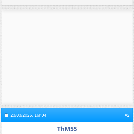
23/03/2025,
16h04
#2
ThM55