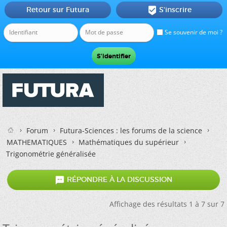
Retour sur Futura
S'inscrire

Se souvenir de moi ?
Forum
Futura-Sciences : les forums de la science
MATHEMATIQUES
Mathématiques du supérieur
Trigonométrie généralisée

RÉPONDRE À LA DISCUSSION
Affichage des résultats 1 à 7 sur 7