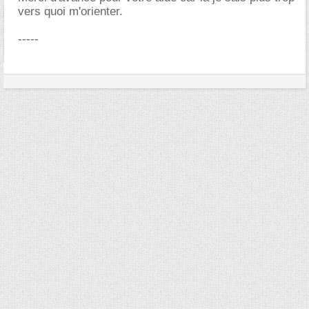
vers quoi m'orienter.
-----