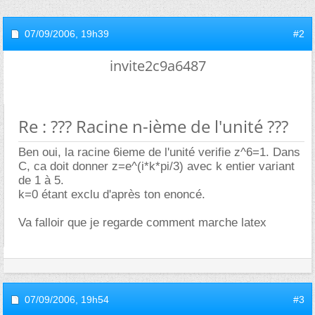
07/09/2006,
19h39
#2
invite2c9a6487
Re : ??? Racine n-ième de l'unité ???
Ben oui, la racine 6ieme de l'unité verifie z^6=1. Dans
C, ca doit donner z=e^(i*k*pi/3) avec k entier variant
de 1 à 5.
k=0 étant exclu d'après ton enoncé.
Va falloir que je regarde comment marche latex
07/09/2006,
19h54
#3