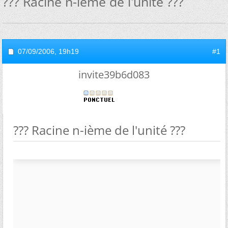
??? Racine n-ième de l'unité ???
07/09/2006,
19h19
#1
invite39b6d083
??? Racine n-ième de l'unité ???