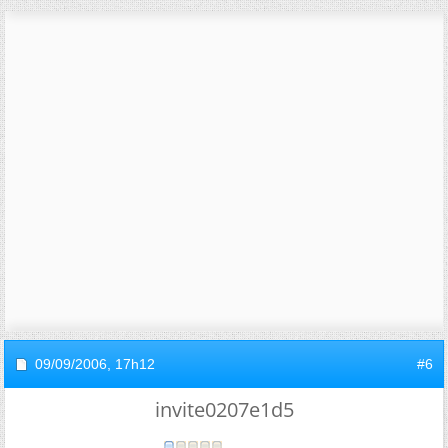
09/09/2006,
17h12
#6
invite0207e1d5