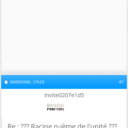
09/09/2006,
17h19
#7
invite0207e1d5
Re : ??? Racine n-ième de l'unité ???