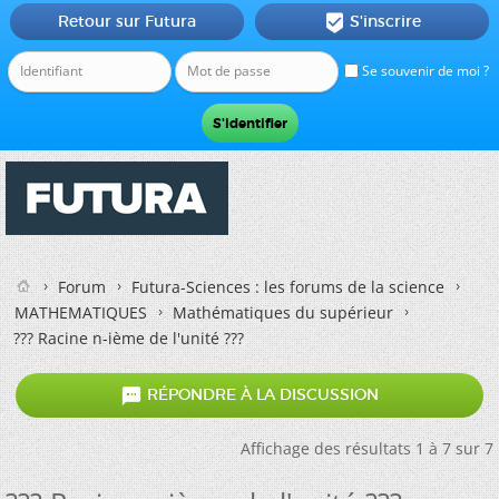
Retour sur Futura
S'inscrire

Se souvenir de moi ?
Forum
Futura-Sciences : les forums de la science
MATHEMATIQUES
Mathématiques du supérieur
??? Racine n-ième de l'unité ???

RÉPONDRE À LA DISCUSSION
Affichage des résultats 1 à 7 sur 7