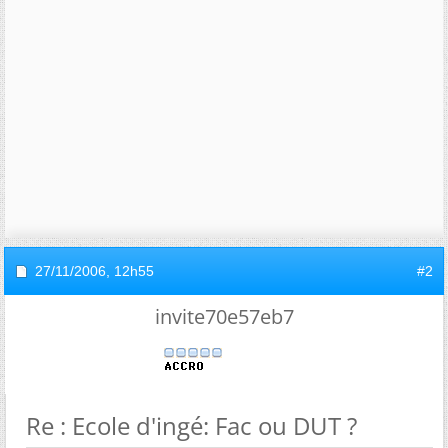
27/11/2006,
12h55
#2
invite70e57eb7
Re : Ecole d'ingé: Fac ou DUT ?