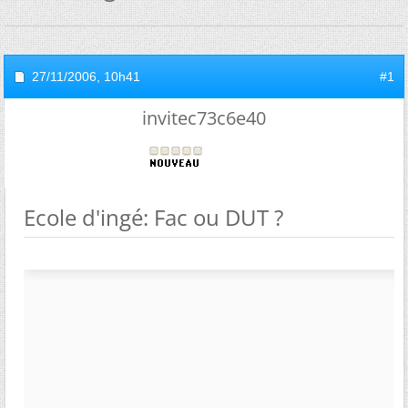
27/11/2006,
10h41
#1
invitec73c6e40
Ecole d'ingé: Fac ou DUT ?