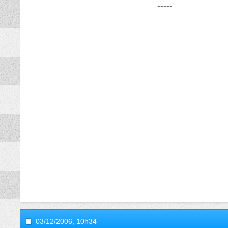
-----
03/12/2006,
10h34