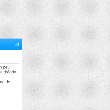
#3
un peu
a théorie,
omo de