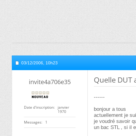
03/12/2006,
10h23
Quelle DUT 
invite4a706e35
------
Date d'inscription
janvier
bonjour a tous
1970
actuellement je su
je voudré savoir q
Messages
1
un bac STL , si il 