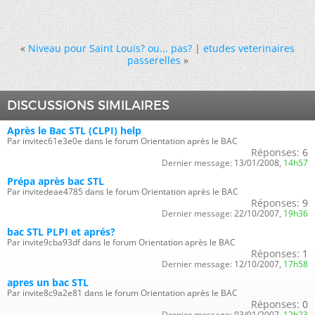
«
Niveau pour Saint Louis? ou... pas?
|
etudes veterinaires
passerelles
»
DISCUSSIONS SIMILAIRES
Après le Bac STL (CLPI) help
Par invitec61e3e0e dans le forum Orientation après le BAC
Réponses:
6
Dernier message:
13/01/2008,
14h57
Prépa après bac STL
Par invitedeae4785 dans le forum Orientation après le BAC
Réponses:
9
Dernier message:
22/10/2007,
19h36
bac STL PLPI et aprés?
Par invite9cba93df dans le forum Orientation après le BAC
Réponses:
1
Dernier message:
12/10/2007,
17h58
apres un bac STL
Par invite8c9a2e81 dans le forum Orientation après le BAC
Réponses:
0
Dernier message:
03/01/2007,
12h23