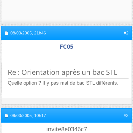
08/03/2005,
21h46
#2
FC05
Re : Orientation après un bac STL
Quelle option ? Il y pas mal de bac STL différents.
09/03/2005,
10h17
#3
invite8e0346c7