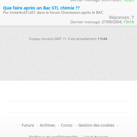
Que faire après un Bac STL chimie ??
Par invite4cd31d31 dans le forum Orientation après le BAC
Réponses:
7
Dernier message:
27/09/2004,
15h16
Fuseau horaire GMT +1. Il est actuellement
11h44
.
-
Futura
-
Archives
-
Conso
-
Gestion des cookies
-
Politique de confidentialité
-
Haut de page