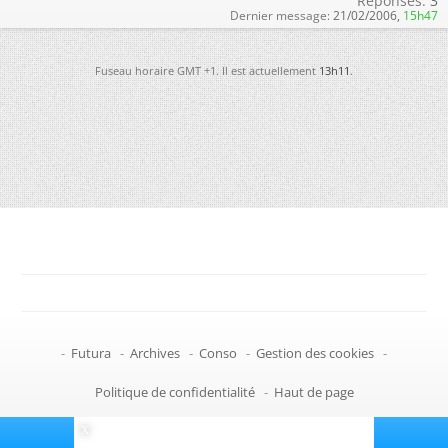
Réponses:
3
Dernier message:
21/02/2006,
15h47
Fuseau horaire GMT +1. Il est actuellement
13h11
.
-
Futura
-
Archives
-
Conso
-
Gestion des cookies
-
Politique de confidentialité
-
Haut de page