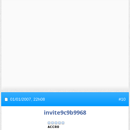
01/01/2007,
22h08
#10
invite9c9b9968