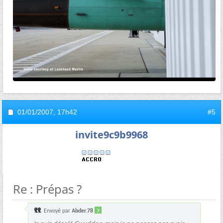
01/01/2007,
17h42
#5
invite9c9b9968
Re : Prépas ?
Envoyé par
Abder.78