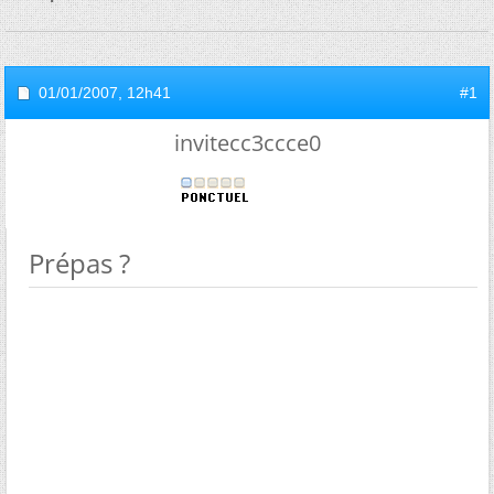
01/01/2007,
12h41
#1
invitecc3ccce0
Prépas ?