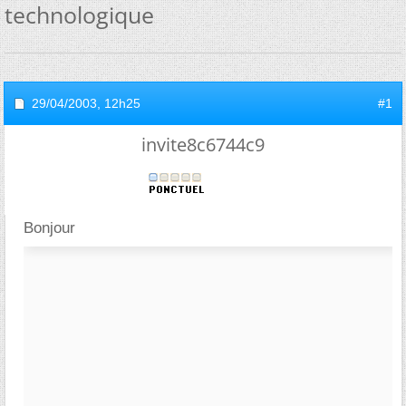
technologique
29/04/2003,
12h25
#1
invite8c6744c9
Bonjour