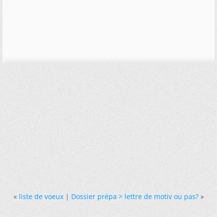
«
liste de voeux
|
Dossier prépa > lettre de motiv ou pas?
»