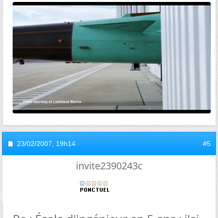
23/02/2007,
19h14
#5
invite2390243c