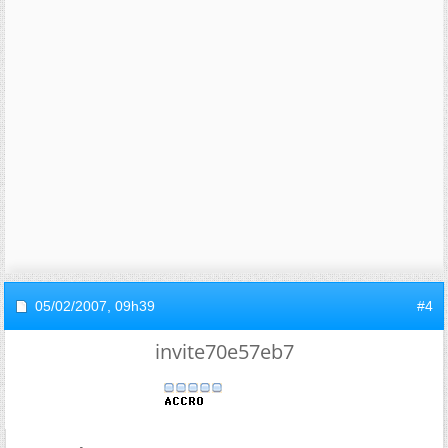
05/02/2007,
09h39
#4
invite70e57eb7