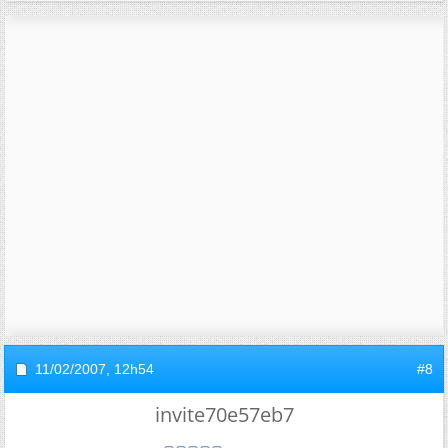
11/02/2007,
12h54
#8
invite70e57eb7