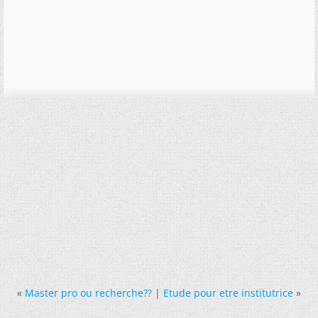
«
Master pro ou recherche??
|
Etude pour etre institutrice
»