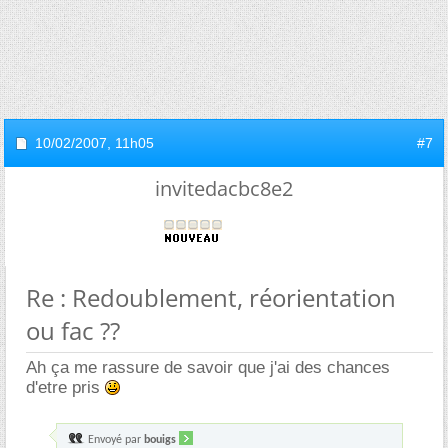
10/02/2007,
11h05
#7
invitedacbc8e2
Re : Redoublement, réorientation
ou fac ??
Ah ça me rassure de savoir que j'ai des chances
d'etre pris
Envoyé par
bouigs