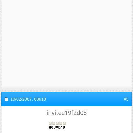
10/02/2007,
08h18
#5
invitee19f2d08