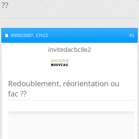
??
09/02/2007,
17h22
#1
invitedacbc8e2
Redoublement, réorientation ou
fac ??