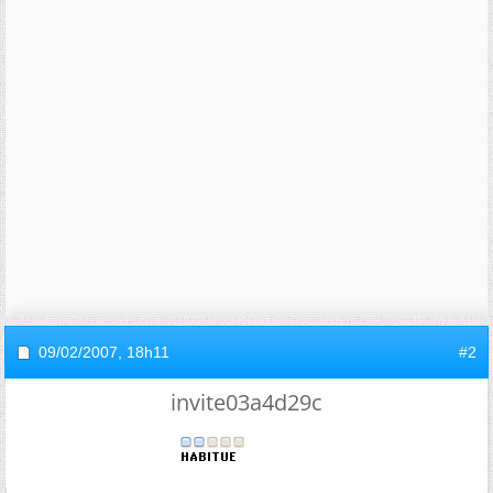
09/02/2007,
18h11
#2
invite03a4d29c