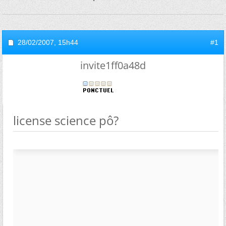
28/02/2007,
15h44
#1
invite1ff0a48d
license science pô?