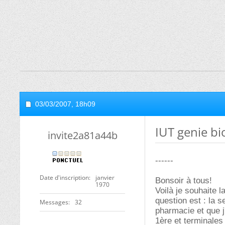
03/03/2007,
18h09
IUT genie b
invite2a81a44b
------
Date d'inscription
janvier
Bonsoir à tous!
1970
Voilà je souhaite 
question est : la s
Messages
32
pharmacie et que j
1ère et terminales