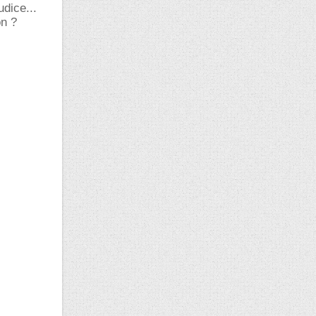
udice...
on ?