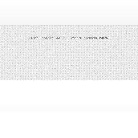
Fuseau horaire GMT +1. Il est actuellement
15h26
.
-
Futura
-
Archives
-
Conso
-