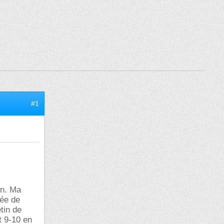
#1
en. Ma
née de
tin de
t 9-10 en