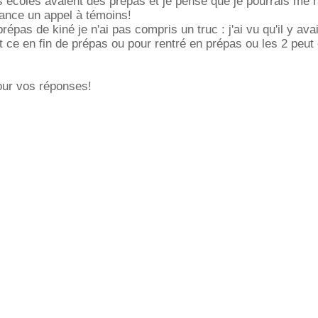
es écoles avaient des prépas et je pense que je pourrais me r
lance un appel à témoins!
épas de kiné je n'ai pas compris un truc : j'ai vu qu'il y ava
 ce en fin de prépas ou pour rentré en prépas ou les 2 peut
ur vos réponses!