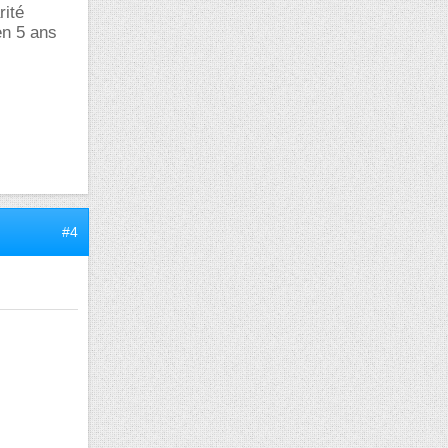
rité
en 5 ans
#4