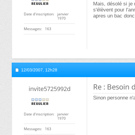
Mais, désolé si je 
s'élèvent pour l'a
Date d'inscription
janvier
apres un bac donc 
1970
Messages
163
12/03/2007,
12h28
Re : Besoin d
invite5725992d
Sinon personne n'a
Date d'inscription
janvier
1970
Messages
163