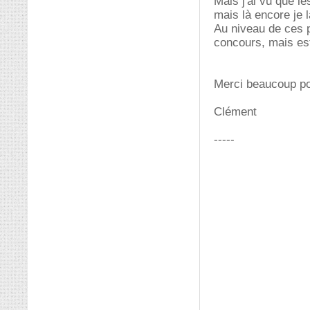
Mais j'ai vu que l
mais là encore je 
Au niveau de ces pr
concours, mais est
Merci beaucoup po
Clément
-----