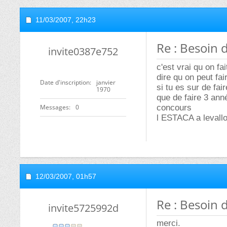
11/03/2007,
22h23
Re : Besoin d
invite0387e752
c'est vrai qu on f
dire qu on peut fai
Date d'inscription
janvier
si tu es sur de fa
1970
que de faire 3 ann
Messages
0
concours
l ESTACA a levallo
12/03/2007,
01h57
Re : Besoin d
invite5725992d
merci.