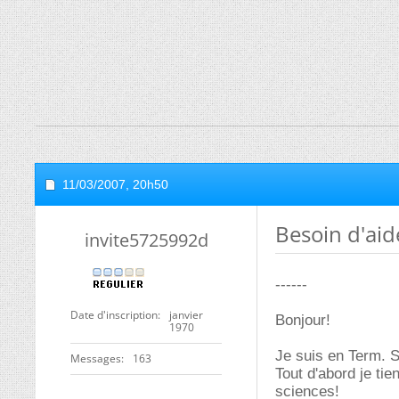
11/03/2007,
20h50
Besoin d'aid
invite5725992d
------
Date d'inscription
janvier
Bonjour!
1970
Je suis en Term. S 
Messages
163
Tout d'abord je ti
sciences!