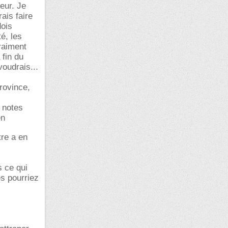
eur. Je
ais faire
dois
é, les
raiment
 fin du
oudrais...
province,
 notes
en
tre a en
s ce qui
s pourriez