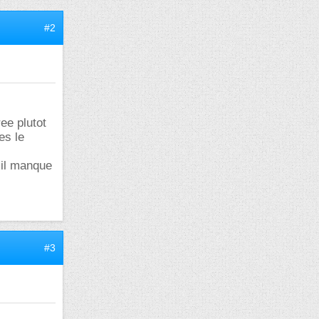
#2
ee plutot
es le
 il manque
#3