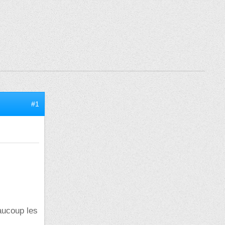
#1
aucoup les