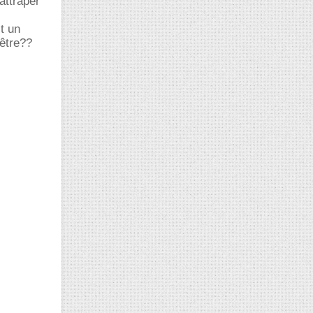
attraper
it un
 être??