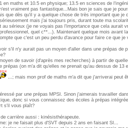
11 en maths et 10.5 en physique; 13.5 en sciences de l'ingéni
'est vraiment pas fantastique...Mais bon je sais que je pourr
ais que dès qu'il y a quelque chose de très important que je 
sérieusement mais j'ai toujours pris, durant toute ma scolarit
 au sérieux (je ne voyais pas l'importance que cela aurait v
rofessionnel, quel c**...). Maintenant quelque mois avant la
ompte que c'est un peu perdu d'avance pour faire ce que je v
voir s'il n'y aurait pas un moyen d'aller dans une prépas de 
le?
 moyen de savoir (d'après mes recherches) à partir de quelle
le prépas (on m'a dit qu'elles ne prenait qu'au dessus de 13 
...; mais mon prof de maths m'a dit que j'arriverai peut ê
ntéressé par une prépas MPSI. Sinon j'aimerais travailler dan
tique, donc si vous connaissez des écoles à prépas intégrée
t s'il vous plaît?
 de carrière aussi : kinésisthérapeute.
me: je ne faisait plus d'SVT depuis 2 ans en faisant SI...