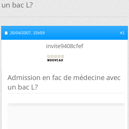
un bac L?
26/04/2007,
15h59
#1
invite9408cfef
Admission en fac de médecine avec
un bac L?