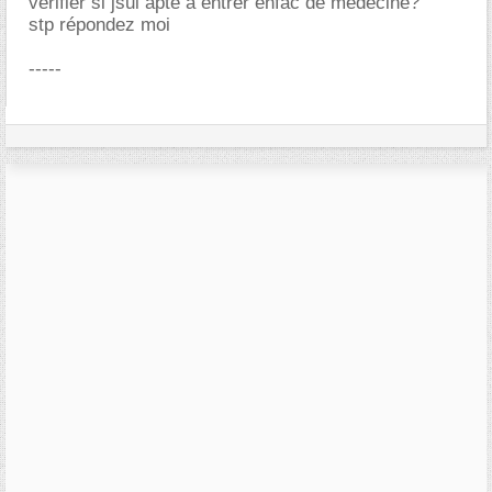
vérifier si jsui apte à entrer enfac de médecine?
stp répondez moi
-----