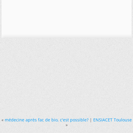
«
médecine après fac de bio, c'est possible?
|
ENSIACET Toulouse
»