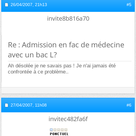
26/04/2007,
21h13
#5
invite8b816a70
Re : Admission en fac de médecine
avec un bac L?
Ah désolée je ne savais pas ! Je n'ai jamais été
confrontée à ce problème..
27/04/2007,
11h08
#6
invitec482fa6f