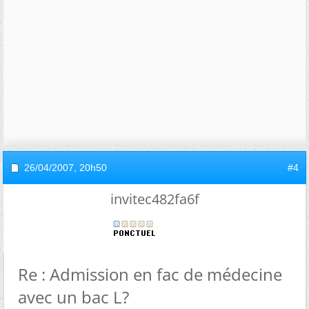
26/04/2007,
20h50
#4
invitec482fa6f
Re : Admission en fac de médecine
avec un bac L?