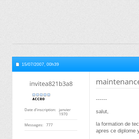
15/07/2007,
00h39
maintenance
invitea821b3a8
------
Date d'inscription
janvier
salut,
1970
la formation de t
Messages
777
apres ce diplome y