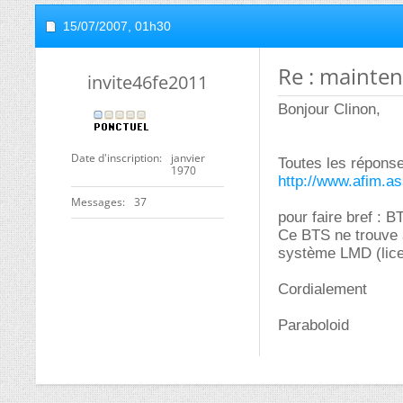
15/07/2007,
01h30
Re : mainte
invite46fe2011
Bonjour Clinon,
Date d'inscription
janvier
Toutes les réponse
1970
http://www.afim.as
Messages
37
pour faire bref : 
Ce BTS ne trouve 
système LMD (lice
Cordialement
Paraboloid