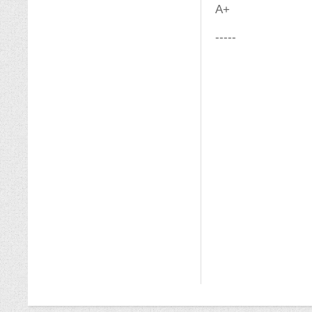
A+
-----