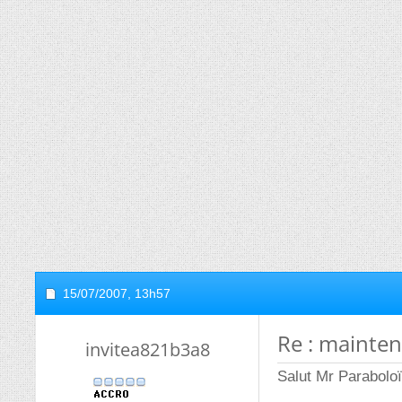
15/07/2007,
13h57
Re : mainte
invitea821b3a8
Salut Mr Paraboloï