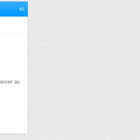
#2
passer au