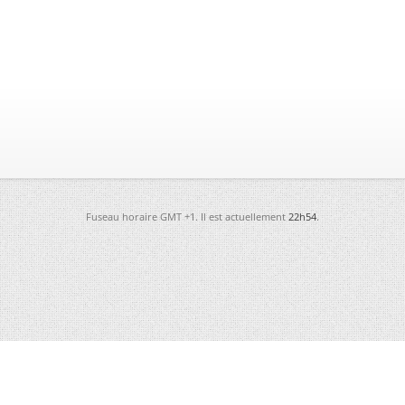
Fuseau horaire GMT +1. Il est actuellement
22h54
.