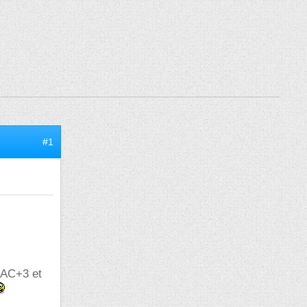
#1
BAC+3 et