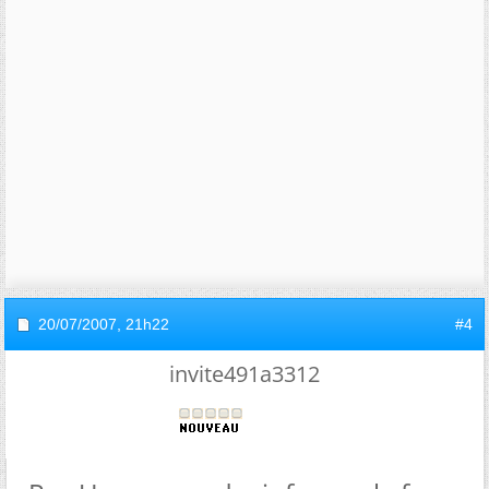
20/07/2007,
21h22
#4
invite491a3312