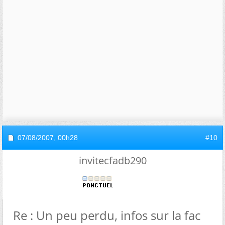
07/08/2007,
00h28
#10
invitecfadb290
Re : Un peu perdu, infos sur la fac