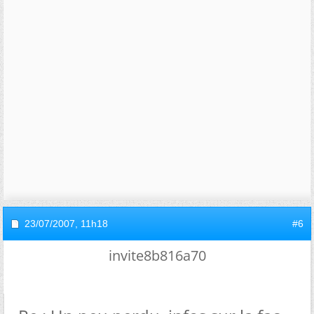
23/07/2007,
11h18
#6
invite8b816a70