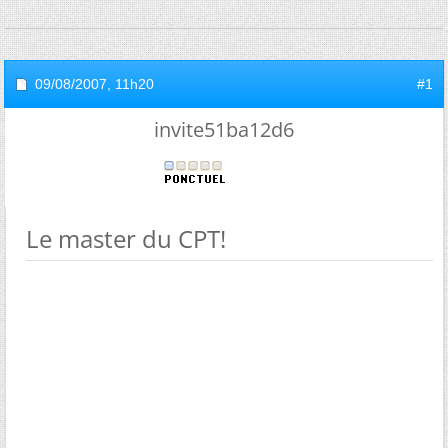
09/08/2007,
11h20
#1
invite51ba12d6
Le master du CPT!