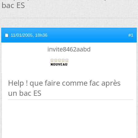
bac ES
11/01/2005,
18h36
#1
invite8462aabd
Help ! que faire comme fac après
un bac ES