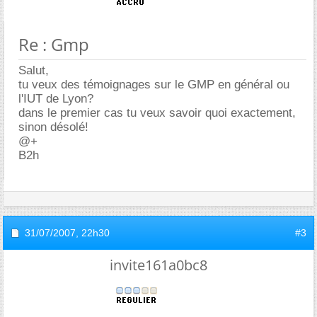
Re : Gmp
Salut,
tu veux des témoignages sur le GMP en général ou
l'IUT de Lyon?
dans le premier cas tu veux savoir quoi exactement,
sinon désolé!
@+
B2h
31/07/2007,
22h30
#3
invite161a0bc8