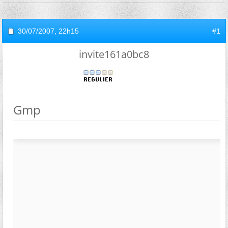
30/07/2007,
22h15
#1
invite161a0bc8
Gmp