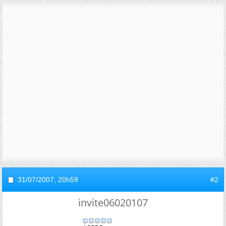
31/07/2007,
20h59
#2
invite06020107