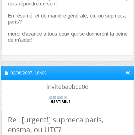
dois répondre ce soir!
En résumé, et de manière générale, utc ou supmeca
paris?
merci d'avance à tous ceux qui se donneront la peine
de m'aider!
02/08/2007,
18h06
#6
inviteba9bce0d
Re : [urgent!] supmeca paris,
ensma, ou UTC?