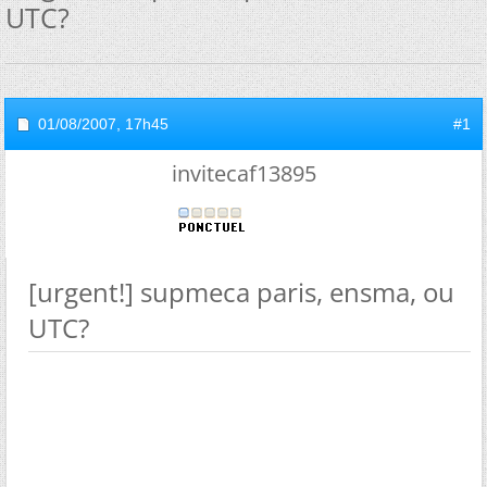
UTC?
01/08/2007,
17h45
#1
invitecaf13895
[urgent!] supmeca paris, ensma, ou
UTC?