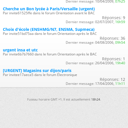
Dernier message:
10/04/2009,
07h25
Cherche un Bon lycée à Paris/Versaille (urgent)
Par invite61525ffe dans le forum Orientation avant le BAC
Réponses:
9
Dernier message:
02/07/2007,
16h59
Choix d'école (ENSHMG/N7, ENSMA, Supmeca)
Par invite51bd75aa dans le forum Orientation après le BAC
Réponses:
36
Dernier message:
04/08/2006,
09h54
urgent insa et utc
Par invite6b7b7660 dans le forum Orientation après le BAC
Réponses:
1
Dernier message:
26/04/2006,
19h40
[URGENT] Magasins sur dijon/paris
Par invitee17aeca5 dans le forum Électronique
Réponses:
12
Dernier message:
17/04/2006,
11h11
Fuseau horaire GMT +1. Il est actuellement
18h24
.