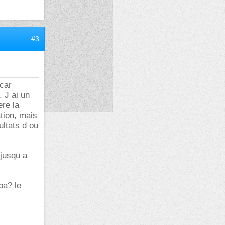
#3
 car
 J ai un
ere la
tion, mais
ultats d ou
 jusqu a
pa? le