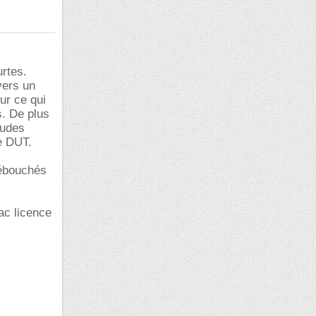
urtes.
vers un
ur ce qui
s. De plus
tudes
le DUT.
débouchés
fac licence