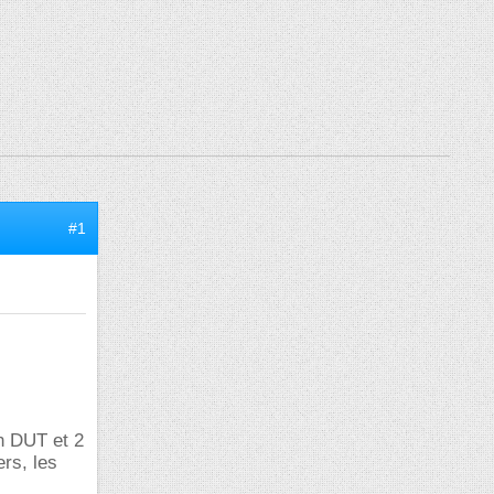
#1
un DUT et 2
ers, les