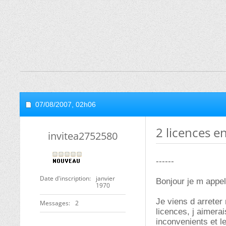
07/08/2007,
02h06
2 licences e
invitea2752580
------
Date d'inscription
janvier
Bonjour je m appe
1970
Je viens d arreter
Messages
2
licences, j aimera
inconvenients et 