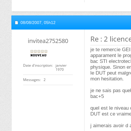
08/08/2007,
05h12
Re : 2 licen
invitea2752580
je te remercie GEI
apparament le prog
bac STI electrotec
Date d'inscription
janvier
physique. Sinon en
1970
le DUT peut malgre
mon hesitation.
Messages
2
je ne sais pas que
bac+5
quel est le niveau 
DUT est ce vraime
j aimerais avoir d a