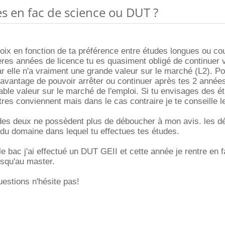
ces en fac de science ou DUT ?
hoix en fonction de ta préférence entre études longues ou co
res années de licence tu es quasiment obligé de continuer 
elle n'a vraiment une grande valeur sur le marché (L2). Po
'avantage de pouvoir arrêter ou continuer après tes 2 année
able valeur sur le marché de l'emploi. Si tu envisages des é
utres conviennent mais dans le cas contraire je te conseille 
des deux ne possèdent plus de déboucher à mon avis. les 
du domaine dans lequel tu effectues tes études.
le bac j'ai effectué un DUT GEII et cette année je rentre en 
usqu'au master.
uestions n'hésite pas!