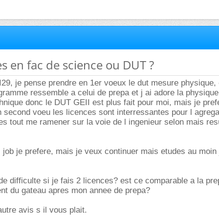
ces en fac de science ou DUT ?
I29, je pense prendre en 1er voeux le dut mesure physique,
ramme ressemble a celui de prepa et j ai adore la physique.
hnique donc le DUT GEII est plus fait pour moi, mais je pref
 second voeu les licences sont interressantes pour l agrega
s tout me ramener sur la voie de l ingenieur selon mais res
l job je prefere, mais je veux continuer mais etudes au moin
de difficulte si je fais 2 licences? est ce comparable a la pre
nt du gateau apres mon annee de prepa?
utre avis s il vous plait.