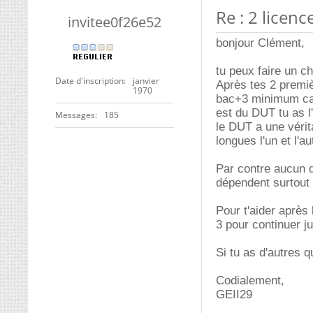
Re : 2 licen
invitee0f26e52
bonjour Clément,
tu peux faire un c
Date d'inscription
janvier
Après tes 2 premiè
1970
bac+3 minimum car 
est du DUT tu as l
Messages
185
le DUT a une vérit
longues l'un et l'a
Par contre aucun 
dépendent surtout 
Pour t'aider après 
3 pour continuer j
Si tu as d'autres q
Codialement,
GEII29