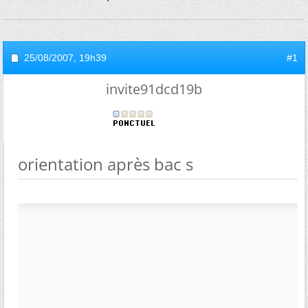
25/08/2007,
19h39
#1
invite91dcd19b
orientation après bac s