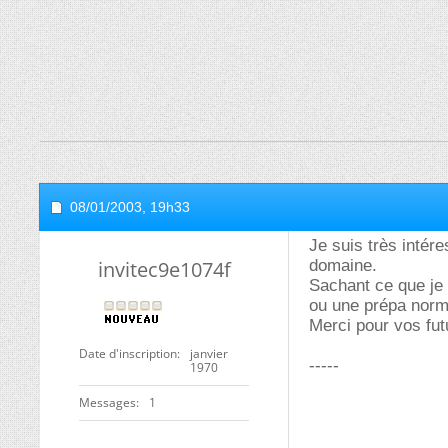
08/01/2003,
19h33
Je suis très intér
invitec9e1074f
domaine.
Sachant ce que je 
ou une prépa norm
Merci pour vos fu
Date d'inscription
janvier
-----
1970
Messages
1