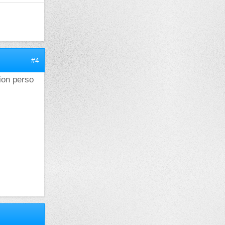
#4
sion perso