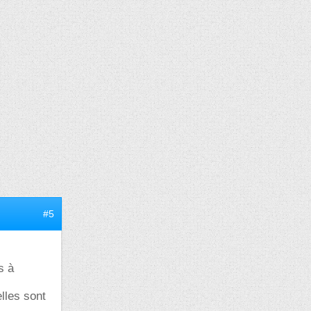
#5
s à
lles sont