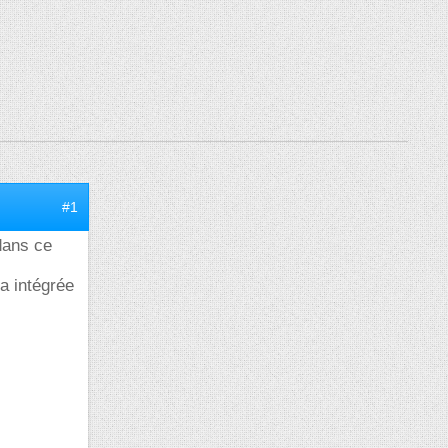
#1
 dans ce
pa intégrée