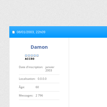
08/01/2003,
22h09
Damon
Date d'inscription
janvier
2003
Localisation
0.0.0.0
ge
60
Messages
2 796