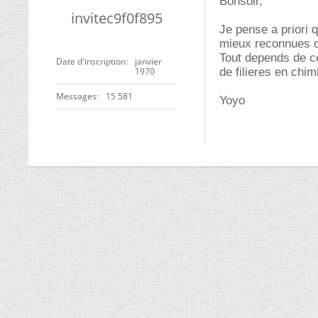
Bonsoir,
invitec9f0f895
Je pense a priori 
mieux reconnues q
Tout depends de ce
Date d'inscription
janvier
1970
de filieres en chim
Messages
15 581
Yoyo