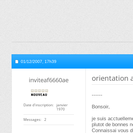
01/12/2007,
17h39
orientation 
inviteaf6660ae
------
Date d'inscription
janvier
Bonsoir,
1970
je suis acctuellem
Messages
2
plutot de bonnes n
Connaissai vous de