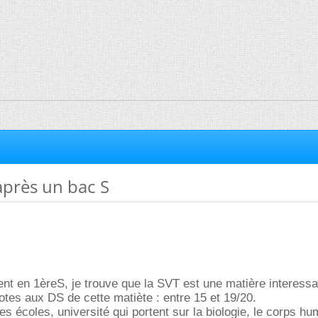
après un bac S
ent en 1èreS, je trouve que la SVT est une matière interessan
otes aux DS de cette matiète : entre 15 et 19/20.
s écoles, université qui portent sur la biologie, le corps hu