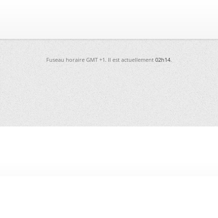
Fuseau horaire GMT +1. Il est actuellement
02h14
.
-
Futura
-
Archives
-
Conso
-