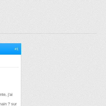
#1
te, j'ai
main ? sur